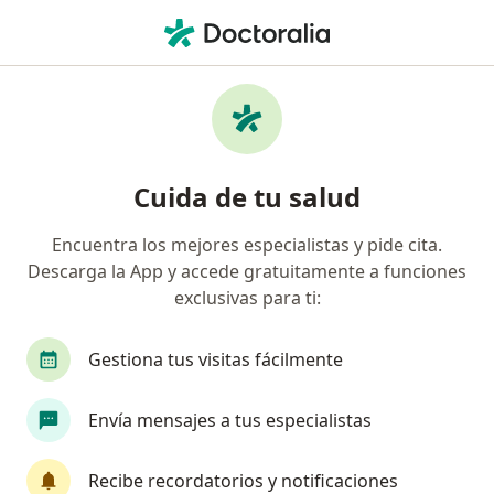
Men
Problemas Linfáticos • Cali, Valle del Cauca
Filtros
• 1
Seguro
Mapa
Especialistas en Problemas linfáticos en Cali
Cuida de tu salud
Encuentra los mejores especialistas y pide cita.
¿Qué especialidad estás buscando?
Descarga la App y accede gratuitamente a funciones
Cirujano vascular
Anestesiólogo
Cirujano
exclusivas para ti:
Gestiona tus visitas fácilmente
Envía mensajes a tus especialistas
Recibe recordatorios y notificaciones