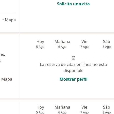
Solicita una cita
•
Mapa
Hoy
Mañana
Vie
Sáb
5 Ago
6 Ago
7 Ago
8 Ago
rio,
s
La reserva de citas en línea no está
disponible
•
Mapa
Mostrar perfil
Hoy
Mañana
Vie
Sáb
5 Ago
6 Ago
7 Ago
8 Ago