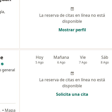
gía,
La reserva de citas en línea no está
disponible
Mostrar perfil
ue
Hoy
Mañana
Vie
Sáb
5 Ago
6 Ago
7 Ago
8 Ago
o general
La reserva de citas en línea no está
disponible
Solicita una cita
, Cartagena
•
Mapa