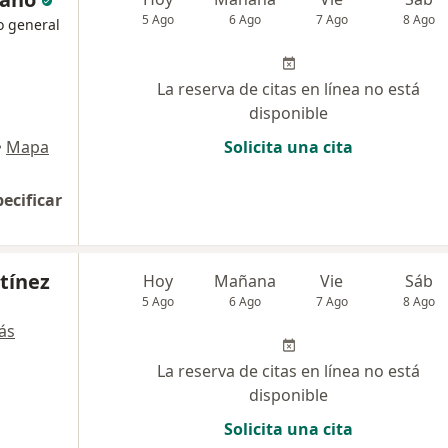
5 Ago
6 Ago
7 Ago
8 Ago
o general
La reserva de citas en línea no está
disponible
•
Mapa
Solicita una cita
pecificar
rtínez
Hoy
Mañana
Vie
Sáb
5 Ago
6 Ago
7 Ago
8 Ago
ás
La reserva de citas en línea no está
disponible
Solicita una cita