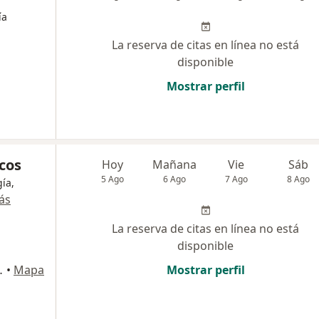
ía
La reserva de citas en línea no está
disponible
Mostrar perfil
cos
Hoy
Mañana
Vie
Sáb
5 Ago
6 Ago
7 Ago
8 Ago
gía,
ás
La reserva de citas en línea no está
disponible
s Ejecutivos, Cartagena
•
Mapa
Mostrar perfil