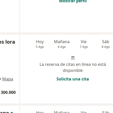
Mostrar perfil
es lora
Hoy
Mañana
Vie
Sáb
5 Ago
6 Ago
7 Ago
8 Ago
La reserva de citas en línea no está
disponible
•
Mapa
Solicita una cita
 300.000
eano
Hoy
Mañana
Vie
Sáb