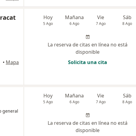
aracat
Hoy
Mañana
Vie
Sáb
5 Ago
6 Ago
7 Ago
8 Ago
La reserva de citas en línea no está
disponible
agena
•
Mapa
Solicita una cita
Hoy
Mañana
Vie
Sáb
5 Ago
6 Ago
7 Ago
8 Ago
o general
La reserva de citas en línea no está
disponible