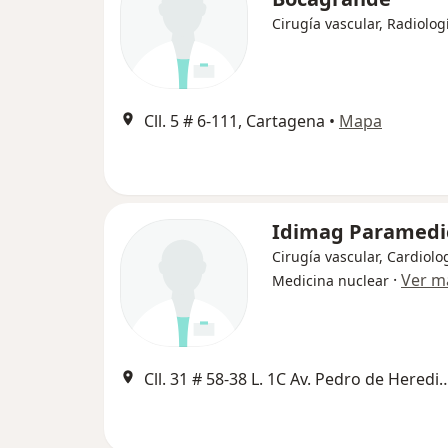
Cirugía vascular, Radiolog
Cll. 5 # 6-111, Cartagena
•
Mapa
Idimag Paramedi
Cirugía vascular, Cardiolo
·
Ver m
Medicina nuclear
Cll. 31 # 58-38 L. 1C Av. Pedro de Heredia C M Lo