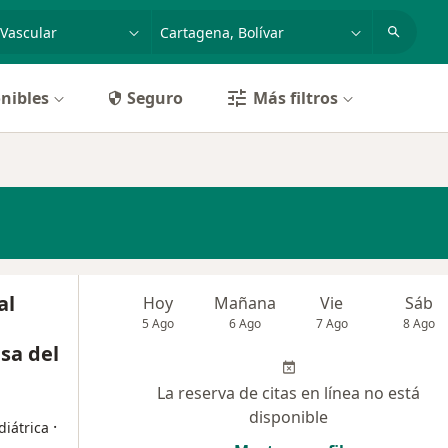
dad, enfermedad o nombre
p. ej. Bogotá
nibles
Seguro
Más filtros
al
Hoy
Mañana
Vie
Sáb
5 Ago
6 Ago
7 Ago
8 Ago
asa del
La reserva de citas en línea no está
disponible
·
diátrica