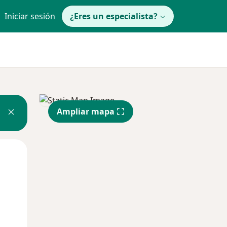
Iniciar sesión
¿Eres un especialista?
Ampliar mapa
Dom
Lun
Mar
9 Ago
10 Ago
11 Ago