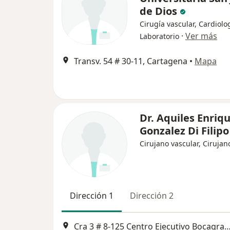
de Dios
Cirugía vascular, Cardiolo
·
Ver más
Laboratorio
Transv. 54 # 30-11, Cartagena
•
Mapa
Dr. Aquiles Enriq
Gonzalez Di Filipo
Cirujano vascular, Cirujan
Dirección 1
Dirección 2
Cra 3 # 8-125 Centro Ejecutivo Bocagrande Piso 6 Oficina 606