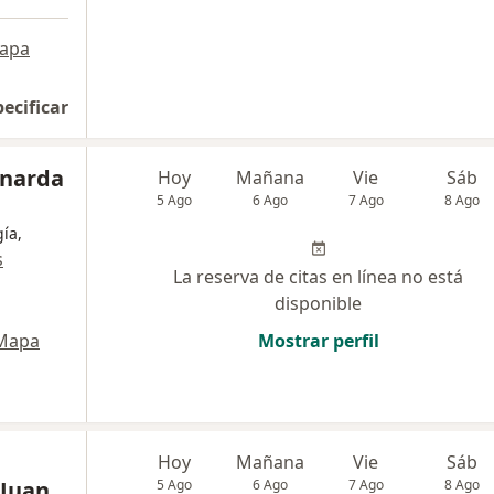
apa
pecificar
rnarda
Hoy
Mañana
Vie
Sáb
5 Ago
6 Ago
7 Ago
8 Ago
gía,
s
La reserva de citas en línea no está
disponible
Mapa
Mostrar perfil
Hoy
Mañana
Vie
Sáb
 Juan
5 Ago
6 Ago
7 Ago
8 Ago