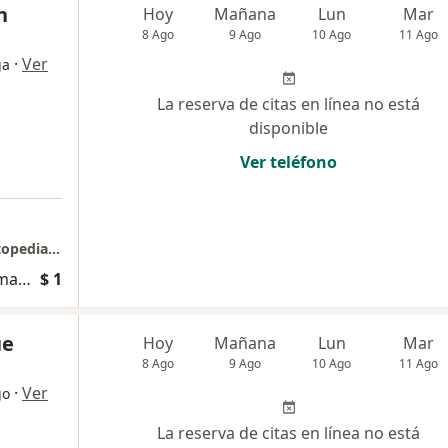
n
Hoy
Mañana
Lun
Mar
8 Ago
9 Ago
10 Ago
11 Ago
·
Ver
ga
La reserva de citas en línea no está
disponible
Ver teléfono
Consulta Presencial Dra Saith Truchon J - ortopedia y traumatologia - Cirugia de mano y Ms
Cirugía ambulatoria tejidos blandos de mano y muñeca
$ 1
ue
Hoy
Mañana
Lun
Mar
8 Ago
9 Ago
10 Ago
11 Ago
·
Ver
go
La reserva de citas en línea no está