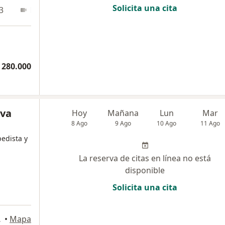
Solicita una cita
3
En línea
 280.000
eva
Hoy
Mañana
Lun
Mar
8 Ago
9 Ago
10 Ago
11 Ago
pedista y
La reserva de citas en línea no está
disponible
Solicita una cita
 Cartagena
•
Mapa