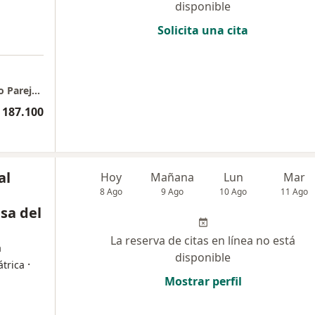
disponible
Solicita una cita
Fundación Hospital Infantil Napoleón Franco Pareja - Casa del Niño
 187.100
al
Hoy
Mañana
Lun
Mar
8 Ago
9 Ago
10 Ago
11 Ago
asa del
La reserva de citas en línea no está
a
disponible
·
átrica
Mostrar perfil