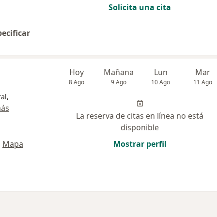
Solicita una cita
pecificar
Hoy
Mañana
Lun
Mar
8 Ago
9 Ago
10 Ago
11 Ago
al,
más
La reserva de citas en línea no está
disponible
•
Mapa
Mostrar perfil