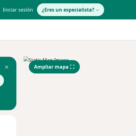
Iniciar sesión
¿Eres un especialista?
Ampliar mapa
Mié
Jue
Vie
12 Ago
13 Ago
14 Ago