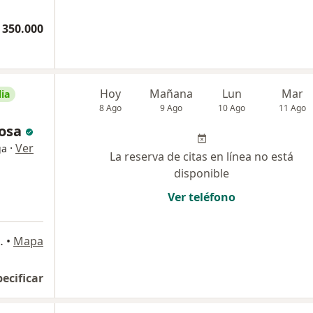
 350.000
Hoy
Mañana
Lun
Mar
ia
8 Ago
9 Ago
10 Ago
11 Ago
osa
·
Ver
ga
La reserva de citas en línea no está
disponible
Ver teléfono
l Mar, Cartagena
•
Mapa
pecificar