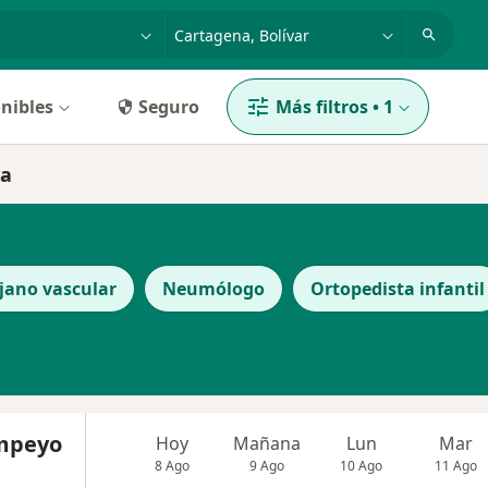
dad, enfermedad o nombre
p. ej. Bogotá
nibles
Seguro
Más filtros
•
1
na
jano vascular
Neumólogo
Ortopedista infantil
mpeyo
Hoy
Mañana
Lun
Mar
8 Ago
9 Ago
10 Ago
11 Ago