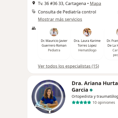
Tv. 36 #36 33, Cartagena
•
Mapa
Consulta de Pediatría control
Mostrar más servicios
Dr. Mauricio Javier
Dra. Laura Karime
Dr. Fran
Guerrero Roman
Torres Lopez
De La 
Pediatra
Hematólogo
Car
ped
Ver todos los especialistas (15)
Dra. Ariana Hurt
Garcia
Ortopedista y traumatólo
10 opiniones