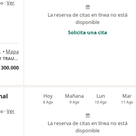
·
Ver
go
La reserva de citas en línea no está
disponible
Solicita una cita
Consultorio # 204, Cartagena
•
Mapa
Dr Raimundo Ripoll Llamas - ORTOPEDISTA Y TRAUMATOLOGO- (Bocagrande )
 300.000
nal
Hoy
Mañana
Lun
Mar
8 Ago
9 Ago
10 Ago
11 Ago
·
Ver
go
La reserva de citas en línea no está
disponible