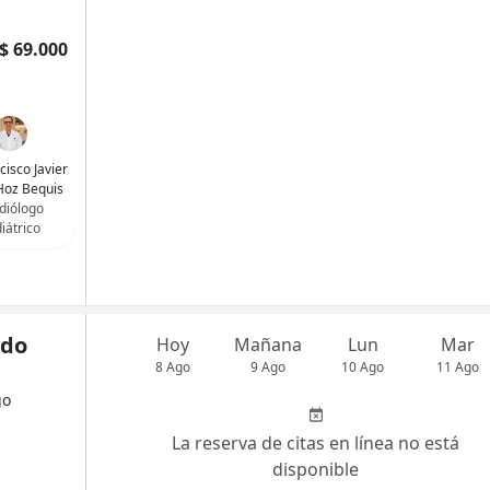
$ 69.000
cisco Javier
Hoz Bequis
diólogo
iátrico
ado
Hoy
Mañana
Lun
Mar
8 Ago
9 Ago
10 Ago
11 Ago
go
La reserva de citas en línea no está
disponible