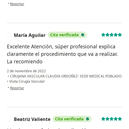
en opinión del usuario VPG
•
Reportar
María Aguilar
Cita verificada
M
Excelente Atención, súper profesional explica
claramente el procedimiento que va a realizar.
La recomiendo
2 de noviembre de 2022
•
CIRUJANA VASCULAR-CLAUDIA ORDOÑEZ- SEDE MEDICAL POBLADO
•
Visita Cirugía Vascular
en opinión del usuario María Aguilar
•
Reportar
Beatriz Valiente
Cita verificada
B