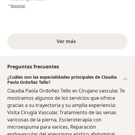
en opinión del usuario Dumireya Bernal C
•
Reportar
Ver más
opiniones anteriores
Preguntas frecuentes
¿Cuáles son las especialidades principales de Claudia
Paola Ordoñez Tello?
Claudia Paola Ordoñez Tello es Cirujano vascular. Te
mostramos algunos de los servicios que ofrece
gracias a su trayectoria y su amplia experiencia:
Visita Cirugía Vascular, Tratamiento de las venas
varicosas de la pierna, Escleroterapia con
microespuma para varices, Reparación
endovascular del aneurisma aórtico abdominal,