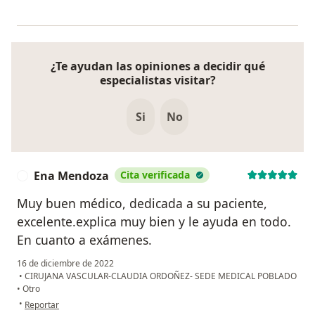
¿Te ayudan las opiniones a decidir qué
especialistas visitar?
Si
No
Ena Mendoza
Cita verificada
E
Muy buen médico, dedicada a su paciente,
excelente.explica muy bien y le ayuda en todo.
En cuanto a exámenes.
16 de diciembre de 2022
•
CIRUJANA VASCULAR-CLAUDIA ORDOÑEZ- SEDE MEDICAL POBLADO
•
Otro
en opinión del usuario Ena Mendoza
•
Reportar