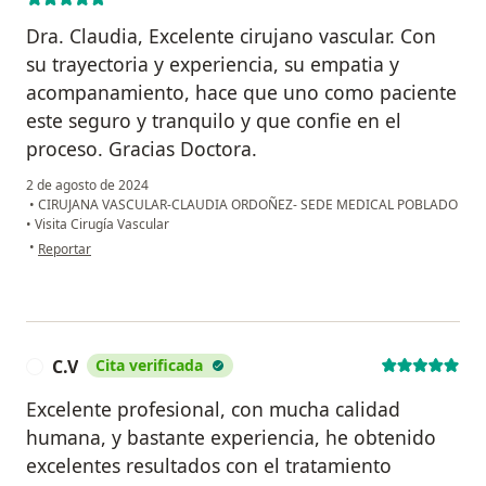
Dra. Claudia, Excelente cirujano vascular. Con
su trayectoria y experiencia, su empatia y
acompanamiento, hace que uno como paciente
este seguro y tranquilo y que confie en el
proceso. Gracias Doctora.
2 de agosto de 2024
•
CIRUJANA VASCULAR-CLAUDIA ORDOÑEZ- SEDE MEDICAL POBLADO
•
Visita Cirugía Vascular
en opinión del usuario Sandra Patino
•
Reportar
C.V
Cita verificada
C
Excelente profesional, con mucha calidad
humana, y bastante experiencia, he obtenido
excelentes resultados con el tratamiento