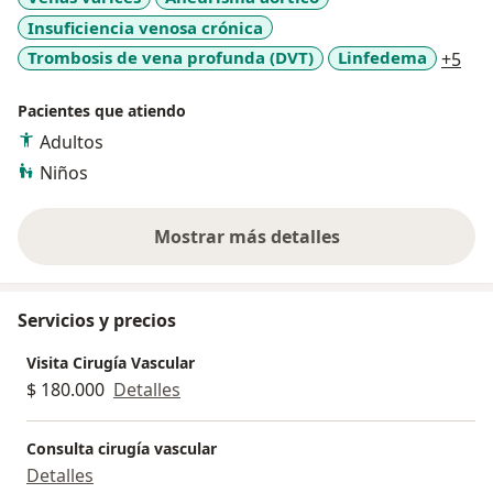
Insuficiencia venosa crónica
a11
Trombosis de vena profunda (DVT)
Linfedema
+5
Pacientes que atiendo
Adultos
Niños
Mostrar más detalles
sobre la experiencia
Servicios y precios
Visita Cirugía Vascular
$ 180.000
Detalles
Consulta cirugía vascular
Detalles