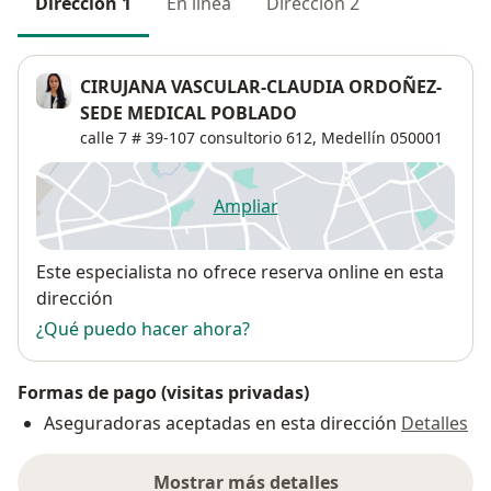
Dirección 1
En línea
Dirección 2
CIRUJANA VASCULAR-CLAUDIA ORDOÑEZ-
SEDE MEDICAL POBLADO
calle 7 # 39-107 consultorio 612,
Medellín
050001
Ampliar
se abre en una nueva pestañ
Disponibilidad
Este especialista no ofrece reserva online en esta
dirección
¿Qué puedo hacer ahora?
Formas de pago (visitas privadas)
Aseguradoras aceptadas en esta dirección
Detalles
Mostrar más detalles