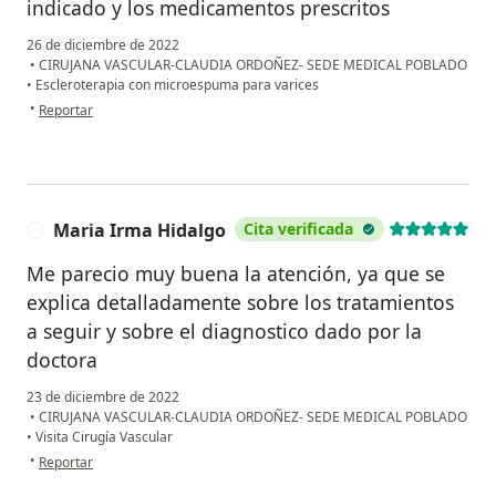
indicado y los medicamentos prescritos
26 de diciembre de 2022
•
CIRUJANA VASCULAR-CLAUDIA ORDOÑEZ- SEDE MEDICAL POBLADO
•
Escleroterapia con microespuma para varices
en opinión del usuario C.V
•
Reportar
Maria Irma Hidalgo
Cita verificada
M
Me parecio muy buena la atención, ya que se
explica detalladamente sobre los tratamientos
a seguir y sobre el diagnostico dado por la
doctora
23 de diciembre de 2022
•
CIRUJANA VASCULAR-CLAUDIA ORDOÑEZ- SEDE MEDICAL POBLADO
•
Visita Cirugía Vascular
en opinión del usuario Maria Irma Hidalgo
•
Reportar