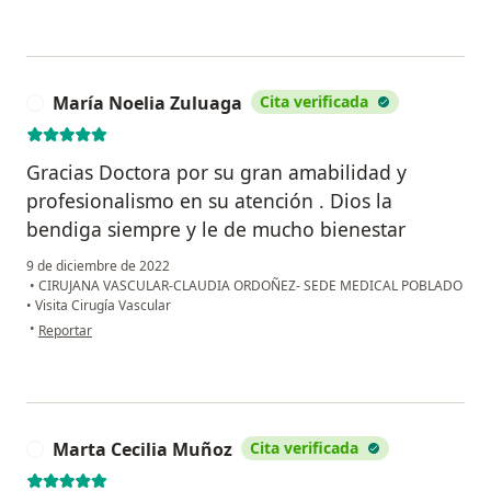
María Noelia Zuluaga
Cita verificada
M
Gracias Doctora por su gran amabilidad y
profesionalismo en su atención . Dios la
bendiga siempre y le de mucho bienestar
9 de diciembre de 2022
•
CIRUJANA VASCULAR-CLAUDIA ORDOÑEZ- SEDE MEDICAL POBLADO
•
Visita Cirugía Vascular
en opinión del usuario María Noelia Zuluaga
•
Reportar
Marta Cecilia Muñoz
Cita verificada
M