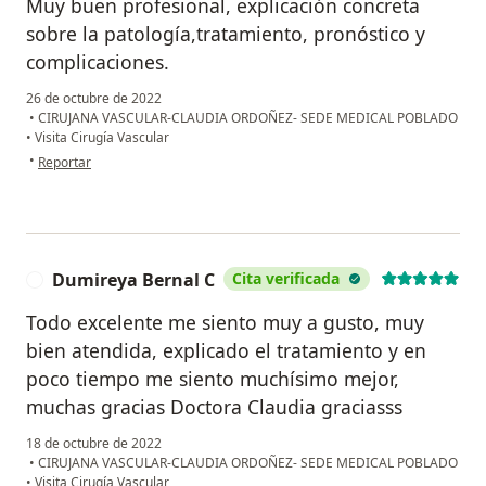
Muy buen profesional, explicación concreta
sobre la patología,tratamiento, pronóstico y
complicaciones.
26 de octubre de 2022
•
CIRUJANA VASCULAR-CLAUDIA ORDOÑEZ- SEDE MEDICAL POBLADO
•
Visita Cirugía Vascular
en opinión del usuario Beatriz Valiente
•
Reportar
Dumireya Bernal C
Cita verificada
D
Todo excelente me siento muy a gusto, muy
bien atendida, explicado el tratamiento y en
poco tiempo me siento muchísimo mejor,
muchas gracias Doctora Claudia graciasss
18 de octubre de 2022
•
CIRUJANA VASCULAR-CLAUDIA ORDOÑEZ- SEDE MEDICAL POBLADO
•
Visita Cirugía Vascular