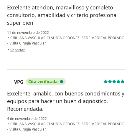
Excelente atencion, maravilloso y completo
consultorio, amabilidad y criterio profesional
súper bien
11 de noviembre de 2022
•
CIRUJANA VASCULAR-CLAUDIA ORDOÑEZ- SEDE MEDICAL POBLADO
•
Visita Cirugía Vascular
en opinión del usuario Marta Cecilia Muñoz
•
Reportar
VPG
Cita verificada
V
Excelente, amable, con buenos conocimientos y
equipos para hacer un buen diagnóstico.
Recomendada.
4 de noviembre de 2022
•
CIRUJANA VASCULAR-CLAUDIA ORDOÑEZ- SEDE MEDICAL POBLADO
•
Visita Cirugía Vascular