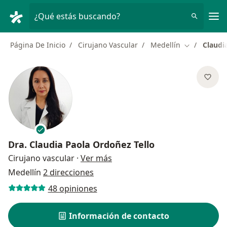
Men
¿Qué estás buscando?
Página De Inicio
Cirujano Vascular
Medellín
Claudi
Cambiar de 
Dra.
Claudia Paola Ordoñez Tello
sobre las especializaciones
Cirujano vascular
·
Ver más
Medellín
2 direcciones
48 opiniones
Información de contacto