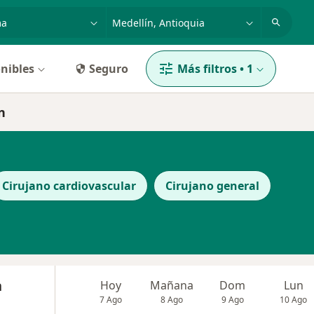
dad, enfermedad o nombre
p. ej. Bogotá
nibles
Seguro
Más filtros
•
1
n
Cirujano cardiovascular
Cirujano general
n
Hoy
Mañana
Dom
Lun
7 Ago
8 Ago
9 Ago
10 Ago