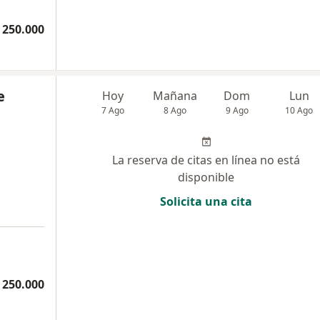
 250.000
e
Hoy
Mañana
Dom
Lun
7 Ago
8 Ago
9 Ago
10 Ago
La reserva de citas en línea no está
disponible
Solicita una cita
a
 250.000