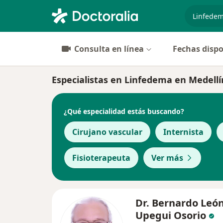
especiali
Consulta en línea
Fechas dispo
Especialistas en Linfedema en Medellí
¿Qué especialidad estás buscando?
Cirujano vascular
Internista
Fisioterapeuta
Ver más
Dr. Bernardo Leó
Upegui Osorio