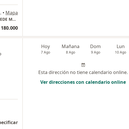
rio 612, Medellín
•
Mapa
CIRUJANA VASCULAR-CLAUDIA ORDOÑEZ- SEDE MEDICAL POBLADO
 180.000
Hoy
Mañana
Dom
Lun
7 Ago
8 Ago
9 Ago
10 Ago
o
Esta dirección no tiene calendario online.
Ver direcciones con calendario online
pecificar