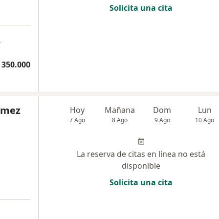
Solicita una cita
a
 350.000
Gómez
Hoy
Mañana
Dom
Lun
7 Ago
8 Ago
9 Ago
10 Ago
La reserva de citas en línea no está
disponible
Solicita una cita