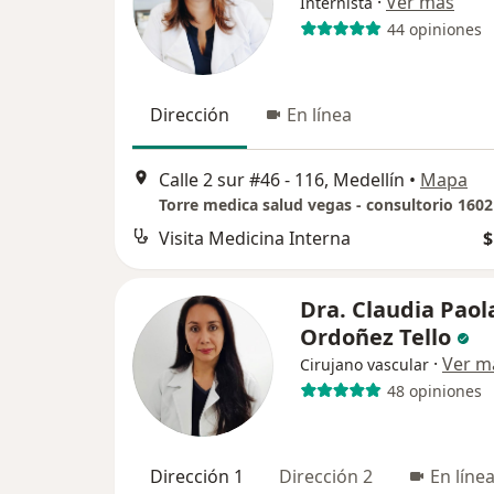
·
Ver más
Internista
44 opiniones
Dirección
En línea
Calle 2 sur #46 - 116, Medellín
•
Mapa
Torre medica salud vegas - consultorio 1602
Visita Medicina Interna
$
Dra. Claudia Paol
Ordoñez Tello
·
Ver m
Cirujano vascular
48 opiniones
Dirección 1
Dirección 2
En líne