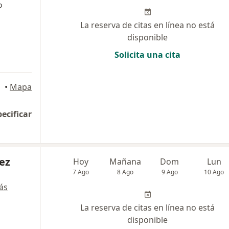
o
La reserva de citas en línea no está
disponible
Solicita una cita
•
Mapa
pecificar
ez
Hoy
Mañana
Dom
Lun
7 Ago
8 Ago
9 Ago
10 Ago
ás
La reserva de citas en línea no está
disponible