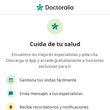
Men
Flebitis • Medellín, Antioquia
Filtros
• 1
Seguro
Mapa
Especialistas en Flebitis en Medellín
Cuida de tu salud
Encuentra los mejores especialistas y pide cita.
¿Qué especialidad estás buscando?
Descarga la App y accede gratuitamente a funciones
Internista
Cirujano vascular
Cardiólogo
exclusivas para ti:
Gestiona tus visitas fácilmente
Envía mensajes a tus especialistas
Recibe recordatorios y notificaciones