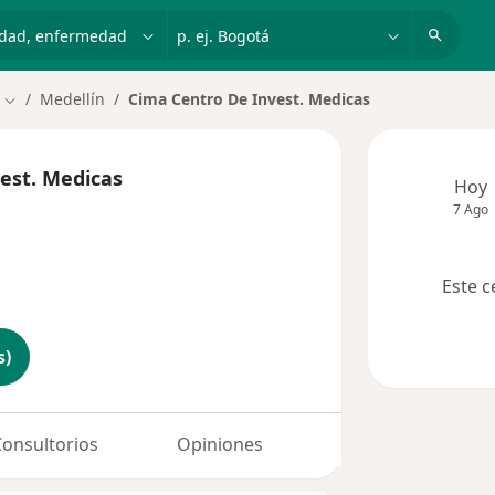
dad, enfermedad o nombre
p. ej. Bogotá
Medellín
Cima Centro De Invest. Medicas
Cambiar de ciudad
est. Medicas
Hoy
7 Ago
Este c
s)
Consultorios
Opiniones