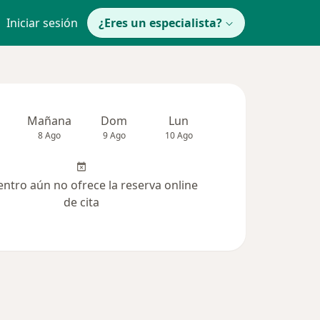
Iniciar sesión
¿Eres un especialista?
Mañana
Dom
Lun
Mar
Mié
8 Ago
9 Ago
10 Ago
11 Ago
12 Ag
entro aún no ofrece la reserva online
de cita