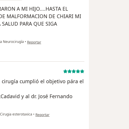
RON A MI HIJO....HASTA EL
DE MALFORMACION DE CHIARI MI
DA SALUD PARA QUE SIGA
en opinión del usuario Cuenta eliminada
ta Neurocirugía
•
Reportar
cirugía cumplió el objetivo pára el
.Cadavid y al dr. José Fernando
en opinión del usuario JORGE EDUARDO JARAMILLO ARA
Cirugia esterotaxica
•
Reportar