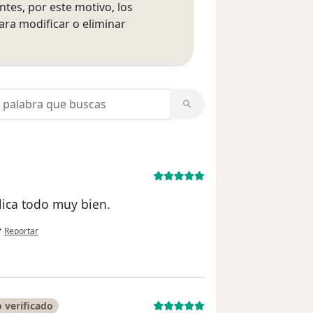
tes, por este motivo, los
ara modificar o eliminar
mación sobre opiniones
opiniones
ica todo muy bien.
en opinión del usuario LR
•
Reportar
 verificado