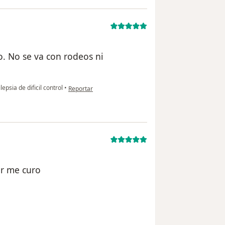
io. No se va con rodeos ni
en opinión del usuario paciente anónimo
lepsia de dificil control
•
Reportar
or me curo