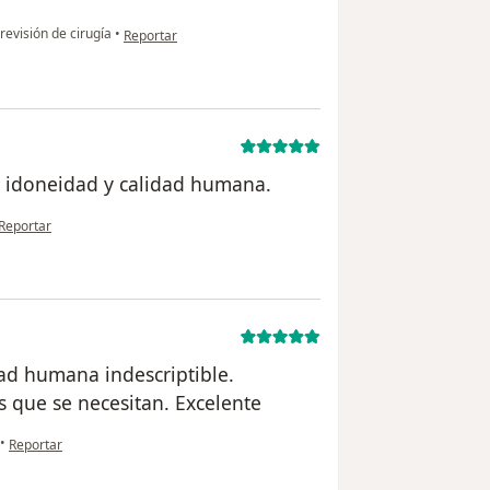
en opinión del usuario paciente anónimo
revisión de cirugía
•
Reportar
a, idoneidad y calidad humana.
en opinión del usuario usuario
Reportar
ad humana indescriptible.
 que se necesitan. Excelente
en opinión del usuario usuario
•
Reportar