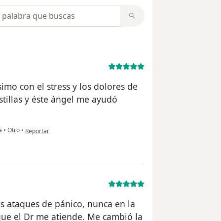
opiniones
mo con el stress y los dolores de
tillas y éste ángel me ayudó
en opinión del usuario Maria
da
•
Otro
•
Reportar
s ataques de pánico, nunca en la
que el Dr me atiende. Me cambió la