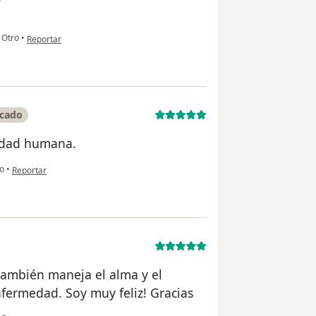
en opinión del usuario Luz
Otro
•
Reportar
icado
lidad humana.
en opinión del usuario María Isabel
o
•
Reportar
 también maneja el alma y el
fermedad. Soy muy feliz! Gracias
en opinión del usuario Dani