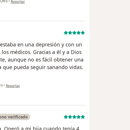
Otro
•
Reportar
 estaba en una depresión y con un
los médicos. Gracias a él y a Dios
te, aunque no es fácil obtener una
ra que pueda seguir sanando vidas.
en opinión del usuario Luz
ro
•
Reportar
ono verificado
. Operó a mi hija cuando tenía 4