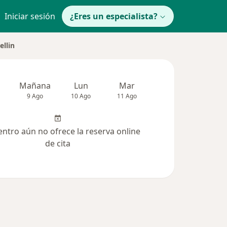
Iniciar sesión
¿Eres un especialista?
ellin
Mañana
Lun
Mar
Mié
Jue
9 Ago
10 Ago
11 Ago
12 Ago
13 Ag
entro aún no ofrece la reserva online
de cita