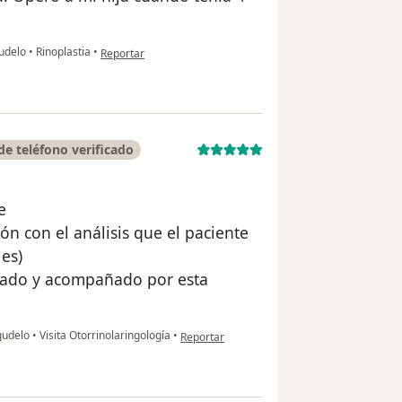
en opinión del usuario Ana Milena Gamboa
gudelo
•
Rinoplastia
•
Reportar
e teléfono verificado
e
n con el análisis que el paciente
es)
fiado y acompañado por esta
en opinión del usuario Margarita Melguizo 
gudelo
•
Visita Otorrinolaringología
•
Reportar