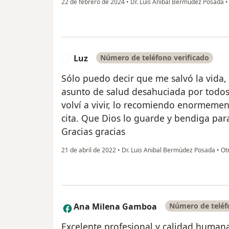
22 de febrero de 2024
•
Dr. Luis Anibal Bermùdez Posada
•
Luz
Número de teléfono verificado
L
Sólo puedo decir que me salvó la vida,
asunto de salud desahuciada por todos 
volví a vivir, lo recomiendo enormemen
cita. Que Dios lo guarde y bendiga pa
Gracias gracias
21 de abril de 2022
•
Dr. Luis Anibal Bermùdez Posada
•
Ot
Ana Milena Gamboa
Número de teléf
A
Excelente profesional y calidad humana