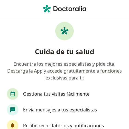
Men
Neurología • Medellín, Antioquia
Página De Inicio
Centros Médicos
Neurología
Cambiar de
Medellín
Cuida de tu salud
Encuentra los mejores especialistas y pide cita.
Descarga la App y accede gratuitamente a funciones
exclusivas para ti:
Gestiona tus visitas fácilmente
Envía mensajes a tus especialistas
Recibe recordatorios y notificaciones