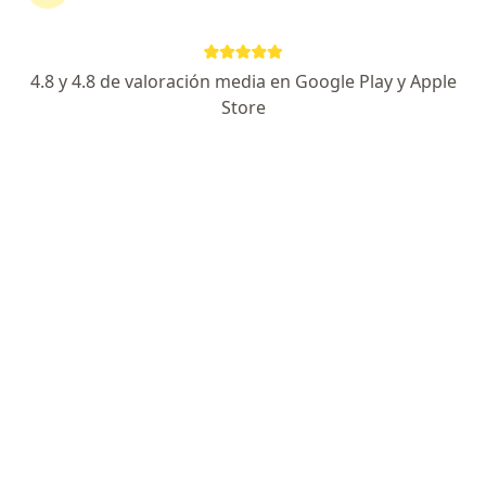
4.8 y 4.8 de valoración media en Google Play y Apple
No hemos encontrado ningún neurología en
Store
Medellín, Antioquia
Cambia tu localización o busca especialistas de todo
el país que ofrezcan consultas online.
Cambiar mi localización
Buscar consultas online