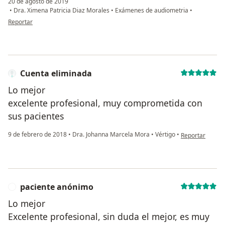
20 de agosto de 2019
•
Dra. Ximena Patricia Diaz Morales
•
Exámenes de audiometria
•
en opinión del usuario Cuenta eliminada
Reportar
Cuenta eliminada
Lo mejor
excelente profesional, muy comprometida con
sus pacientes
en opinión del 
9 de febrero de 2018
•
Dra. Johanna Marcela Mora
•
Vértigo
•
Reportar
paciente anónimo
P
Lo mejor
Excelente profesional, sin duda el mejor, es muy