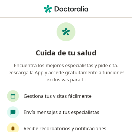
Men
Cirugía Oral Y Maxilofacial • Bogotá, Cundinamarca
Filtros
• 1
Seguro
Mapa
Centros médicos de cirugía oral y
Cuida de tu salud
maxilofacial en Bogotá
Encuentra los mejores especialistas y pide cita.
Descarga la App y accede gratuitamente a funciones
¿Cuál es tu compañía aseguradora?
exclusivas para ti:
Gestiona tus visitas fácilmente
Envía mensajes a tus especialistas
Recibe recordatorios y notificaciones