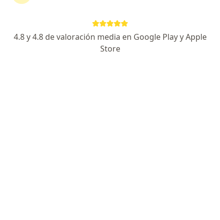
Déntica Dental Clinic
·
Cirugía oral y maxilofacial, Odontología, Odontopediatría
Ver más
4.8 y 4.8 de valoración media en Google Play y Apple
47 opiniones
Store
Carrera 19 A # 82 - 85 Cons. 201, Bogotá
•
Mapa
Visita Cirugía Oral y Maxilofacial
desde $ 150.000
Dra. Cristina Suaza
Cirujano maxilofacial
Ningún profesional de este centro tiene citas disponibles
Mostrar perfil