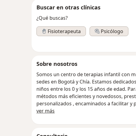
Buscar en otras clínicas
¿Qué buscas?
Fisioterapeuta
Psicólogo
Sobre nosotros
Somos un centro de terapias infantil con m
sedes en Bogotá y Chía. Estamos dedicados 
niños entre los 0 y los 15 años de edad. Para ello utilizamos las técnicas y
métodos más eficientes y novedosos, prest
personalizados , encaminados a facilitar y
Sobre nosotros
motor, lingüístico, cognitivo, emocional y so
ver más
https://www.riie.com.co