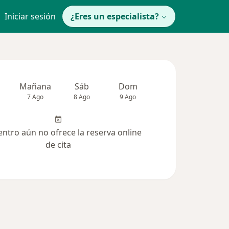
Iniciar sesión
¿Eres un especialista?
Mañana
Sáb
Dom
Lun
Mar
7 Ago
8 Ago
9 Ago
10 Ago
11 Ag
entro aún no ofrece la reserva online
de cita