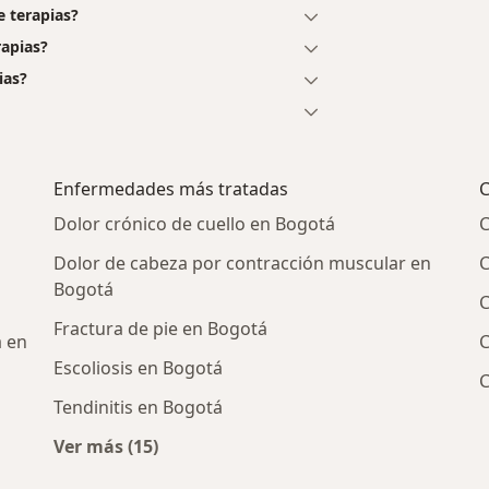
e terapias?
rapias?
ias?
Enfermedades más tratadas
C
Dolor crónico de cuello en Bogotá
C
Dolor de cabeza por contracción muscular en
C
Bogotá
C
Fractura de pie en Bogotá
a en
C
Escoliosis en Bogotá
C
Tendinitis en Bogotá
Ver más (15)
cos más populares
Más en esta categoría: Enfermedades más t