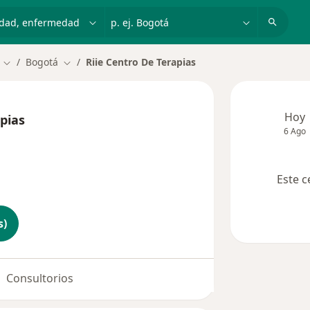
dad, enfermedad o nombre
p. ej. Bogotá
Bogotá
Riie Centro De Terapias
Cambiar de ciudad
Cambiar de ciudad
Hoy
pias
6 Ago
Este c
s)
Consultorios