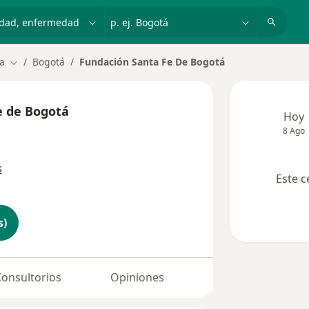
dad, enfermedad o nombre
p. ej. Bogotá
a
Bogotá
Fundación Santa Fe De Bogotá
Cambiar de ciudad
e de Bogotá
Hoy
8 Ago
s
Este c
s)
Consultorios
Opiniones