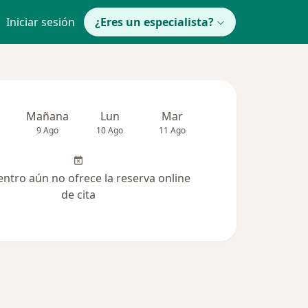
Iniciar sesión
¿Eres un especialista?
Mañana
Lun
Mar
Mié
Jue
9 Ago
10 Ago
11 Ago
12 Ago
13 Ag
entro aún no ofrece la reserva online
de cita