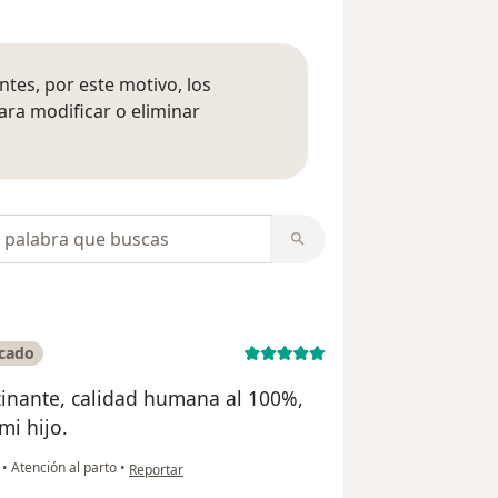
tes, por este motivo, los
ara modificar o eliminar
mación sobre opiniones
opiniones
icado
inante, calidad humana al 100%,
mi hijo.
en opinión del usuario Alyson melo
s
•
Atención al parto
•
Reportar