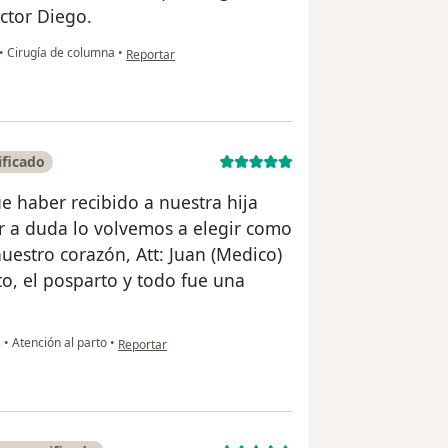
ctor Diego.
en opinión del usuario Nicolas Rubiano
•
Cirugía de columna
•
Reportar
ificado
e haber recibido a nuestra hija
ar a duda lo volvemos a elegir como
uestro corazón, Att: Juan (Medico)
to, el posparto y todo fue una
en opinión del usuario Andrea Vanoy
s
•
Atención al parto
•
Reportar