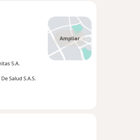
Ampliar
tas S.A.
De Salud S.A.S.