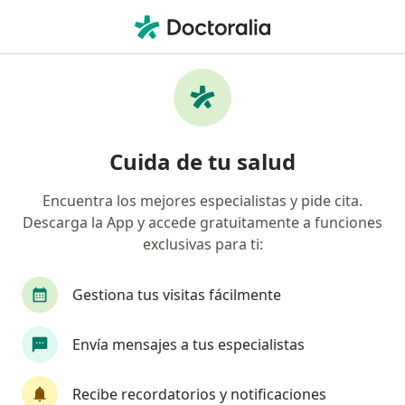
Men
Neumología • Bello, Antioquia
Filtros
• 1
Seguro
Mapa
Centros médicos de neumología en Bello
Cuida de tu salud
Encuentra los mejores especialistas y pide cita.
¿Cuál es tu compañía aseguradora?
Descarga la App y accede gratuitamente a funciones
Coomeva Medicina Prepagada S.A.
exclusivas para ti:
Gestiona tus visitas fácilmente
Envía mensajes a tus especialistas
Recibe recordatorios y notificaciones