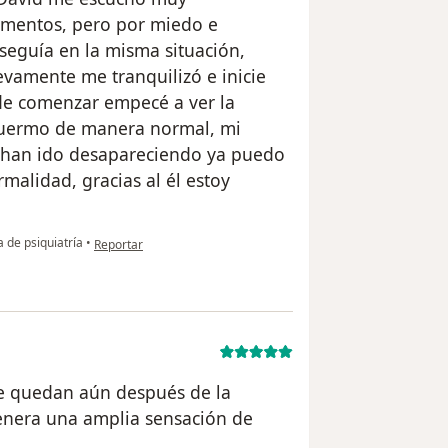
mentos, pero por miedo e
 seguía en la misma situación,
vamente me tranquilizó e inicie
 de comenzar empecé a ver la
 duermo de manera normal, mi
o han ido desapareciendo ya puedo
malidad, gracias al él estoy
en opinión del usuario Charles
 de psiquiatría
•
Reportar
e quedan aún después de la
genera una amplia sensación de