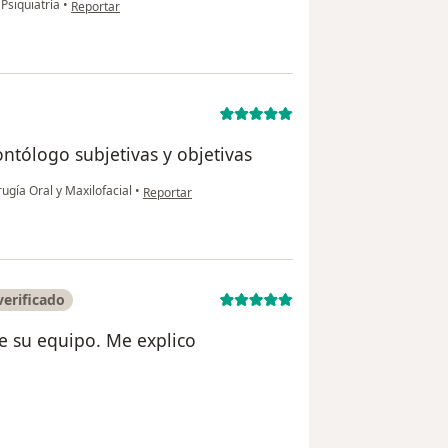
en opinión del usuario M
 Psiquiatría
•
Reportar
ntólogo subjetivas y objetivas
en opinión del usuario Paciente
rugía Oral y Maxilofacial
•
Reportar
erificado
de su equipo. Me explico
ón del usuario Diana Velásquez