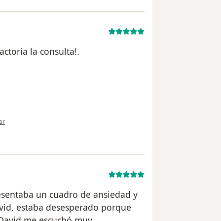
actoria la consulta!.
ión del usuario Viviana l
ar
resentaba un cuadro de ansiedad y
vid, estaba desesperado porque
r David me escuchó muy