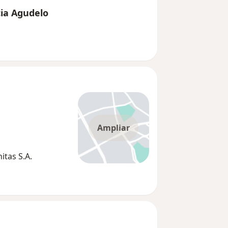
cia Agudelo
Ampliar
tas S.A.