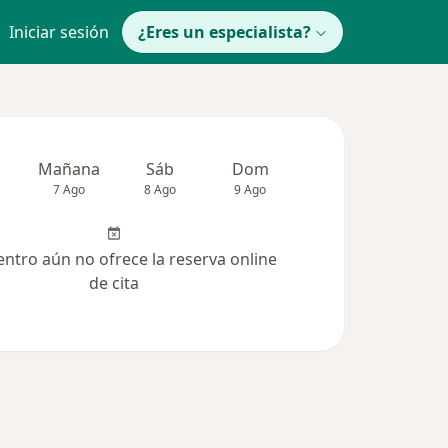
Iniciar sesión
¿Eres un especialista?
Mañana
Sáb
Dom
Lun
Mar
7 Ago
8 Ago
9 Ago
10 Ago
11 Ag
entro aún no ofrece la reserva online
de cita