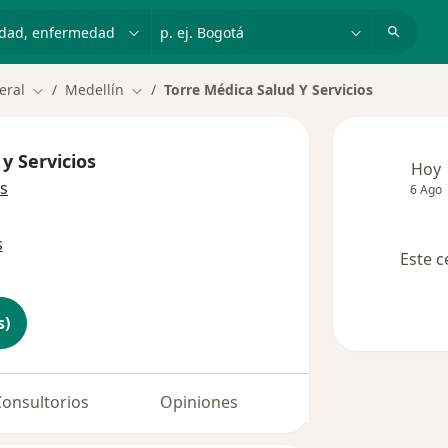
dad, enfermedad o nombre
p. ej. Bogotá
eral
Medellín
Torre Médica Salud Y Servicios
Cambiar de ciudad
Cambiar de ciudad
y Servicios
Hoy
s
6 Ago
s
Este c
s)
Consultorios
Opiniones