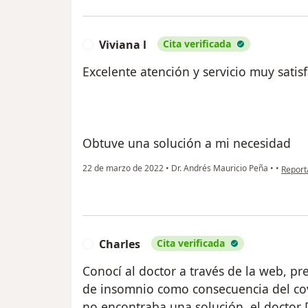
Viviana l
Cita verificada
V
Excelente atención y servicio muy satisf
Obtuve una solución a mi necesidad
en opin
22 de marzo de 2022
•
Dr. Andrés Mauricio Peña
•
•
Report
Charles
Cita verificada
C
Conocí al doctor a través de la web, p
de insomnio como consecuencia del co
no encontraba una solución, el docto