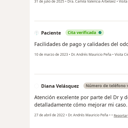
31 de julio de 2025
•
Dra. Camila Valencia Arbeláez
•
Visita
Paciente
Cita verificada
Facilidades de pago y calidades del odo
10 de marzo de 2023
•
Dr. Andrés Mauricio Peña
•
Visita Ci
Diana Velásquez
Número de teléfono v
D
Atención excelente por parte del Dr y 
detalladamente cómo mejorar mi caso.
en opini
27 de abril de 2022
•
Dr. Andrés Mauricio Peña
•
•
Reportar