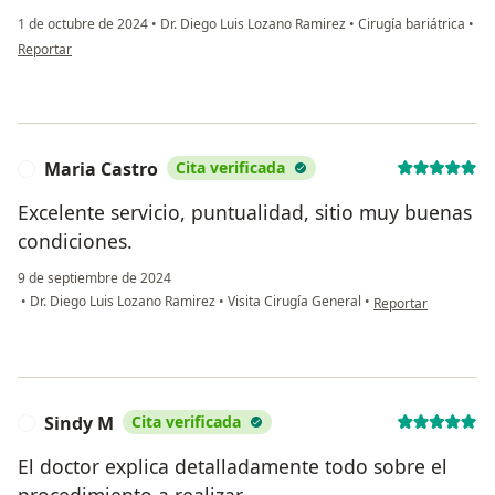
1 de octubre de 2024
•
Dr. Diego Luis Lozano Ramirez
•
Cirugía bariátrica
•
en opinión del usuario Dora Álvarez
Reportar
Maria Castro
Cita verificada
M
Excelente servicio, puntualidad, sitio muy buenas
condiciones.
9 de septiembre de 2024
en opinión del usua
•
Dr. Diego Luis Lozano Ramirez
•
Visita Cirugía General
•
Reportar
Sindy M
Cita verificada
S
El doctor explica detalladamente todo sobre el