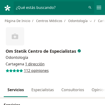
Men
¿Qué estás buscando?
Página De Inicio
Centros Médicos
Odontología
Car
Cambiar d
Om Stetik Centro de Especialistas
Odontología
Cartagena
1 dirección
112 opiniones
Servicios
Especialistas
Consultorios
Opinio
Servicios