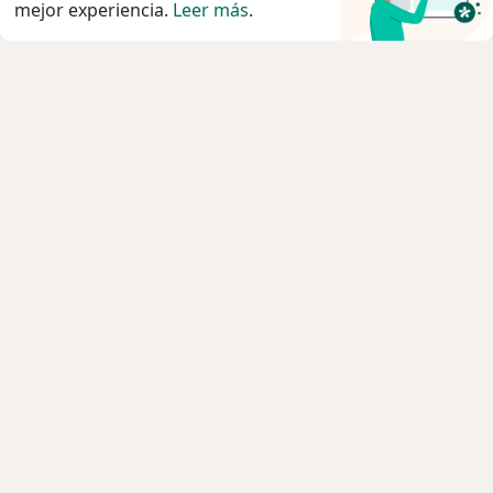
mejor experiencia.
Leer más
.
Servicio
Privacidad y cookies
Quiénes somos
Contacto
Empleos
Nuevas posiciones
Términos y condiciones
Para los pacientes
Especialistas
Clínicas
Pregunta al Experto
Medicamentos
Servicios
Enfermedades
Preguntas Frecuentes
Aplicación para móvil