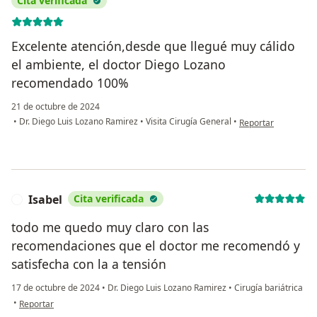
Cita verificada
Excelente atención,desde que llegué muy cálido
el ambiente, el doctor Diego Lozano
recomendado 100%
21 de octubre de 2024
en opinión del usua
•
Dr. Diego Luis Lozano Ramirez
•
Visita Cirugía General
•
Reportar
Isabel
Cita verificada
I
todo me quedo muy claro con las
recomendaciones que el doctor me recomendó y
satisfecha con la a tensión
17 de octubre de 2024
•
Dr. Diego Luis Lozano Ramirez
•
Cirugía bariátrica
en opinión del usuario Isabel
•
Reportar