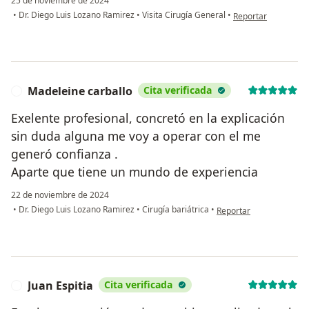
25 de noviembre de 2024
en opinión del usu
•
Dr. Diego Luis Lozano Ramirez
•
Visita Cirugía General
•
Reportar
Madeleine carballo
Cita verificada
M
Exelente profesional, concretó en la explicación
sin duda alguna me voy a operar con el me
generó confianza .
Aparte que tiene un mundo de experiencia
22 de noviembre de 2024
en opinión del usuario 
•
Dr. Diego Luis Lozano Ramirez
•
Cirugía bariátrica
•
Reportar
Juan Espitia
Cita verificada
J