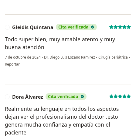
Gleidis Quintana
Cita verificada
G
Todo super bien, muy amable atento y muy
buena atención
7 de octubre de 2024
•
Dr. Diego Luis Lozano Ramirez
•
Cirugía bariátrica
•
en opinión del usuario Gleidis Quintana
Reportar
Dora Álvarez
Cita verificada
D
Realmente su lenguaje en todos los aspectos
dejan ver el profesionalismo del doctor ,esto
genera mucha confianza y empatía con el
paciente