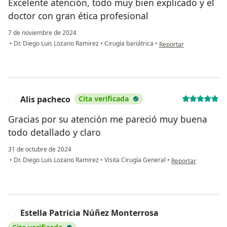
Excelente atención, todo muy bien explicado y el
doctor con gran ética profesional
7 de noviembre de 2024
en opinión del usuario J
•
Dr. Diego Luis Lozano Ramirez
•
Cirugía bariátrica
•
Reportar
Alis pacheco
Cita verificada
A
Gracias por su atención me pareció muy buena
todo detallado y claro
31 de octubre de 2024
en opinión del usua
•
Dr. Diego Luis Lozano Ramirez
•
Visita Cirugía General
•
Reportar
Estella Patricia Núñez Monterrosa
E