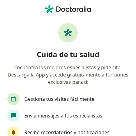
Men
Ruptura Amorosa • Medellín, Antioquia
Filtros
• 1
Seguro
Mapa
Especialistas en Ruptura amorosa en
Cuida de tu salud
Medellín
Encuentra los mejores especialistas y pide cita.
Descarga la App y accede gratuitamente a funciones
¿Qué especialidad estás buscando?
exclusivas para ti:
Psicólogo
Neuropsicólogo
Sexólogo
Gestiona tus visitas fácilmente
Envía mensajes a tus especialistas
Recibe recordatorios y notificaciones