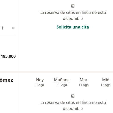
La reserva de citas en línea no está
disponible
Solicita una cita
 1
En línea 2
En línea 3
 185.000
Gómez
Hoy
Mañana
Mar
Mié
9 Ago
10 Ago
11 Ago
12 Ago
La reserva de citas en línea no está
disponible