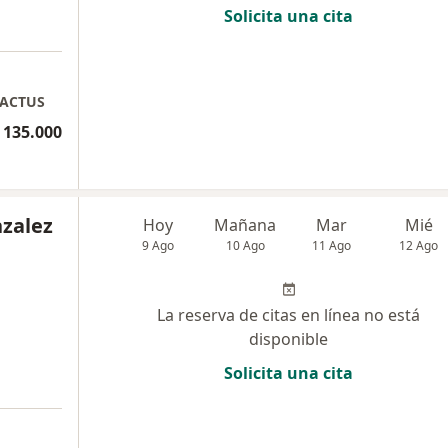
Solicita una cita
KACTUS
 135.000
nzalez
Hoy
Mañana
Mar
Mié
9 Ago
10 Ago
11 Ago
12 Ago
La reserva de citas en línea no está
disponible
Solicita una cita