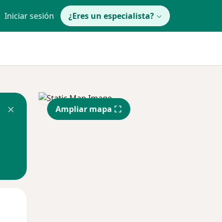
Iniciar sesión
¿Eres un especialista?
Ampliar mapa
Jue
Vie
Sáb
13 Ago
14 Ago
15 Ago