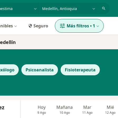
dad, enfermedad o nombre
p. ej. Bogotá
nibles
Seguro
Más filtros
•
1
edellín
exólogo
Psicoanalista
Fisioterapeuta
ez
Hoy
Mañana
Mar
Mié
9 Ago
10 Ago
11 Ago
12 Ago