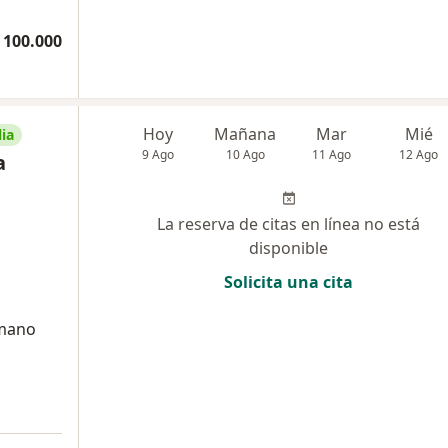
 100.000
Hoy
Mañana
Mar
Mié
ia
9 Ago
10 Ago
11 Ago
12 Ago
a
La reserva de citas en línea no está
disponible
Solicita una cita
umano