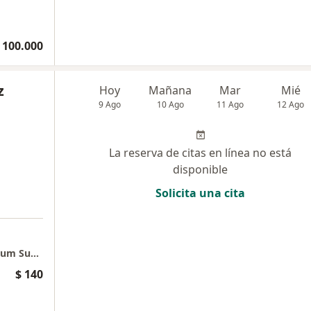
 100.000
z
Hoy
Mañana
Mar
Mié
9 Ago
10 Ago
11 Ago
12 Ago
La reserva de citas en línea no está
disponible
Solicita una cita
a
Consulta Presencial Poblado - Edificio Platinum Superior
$ 140