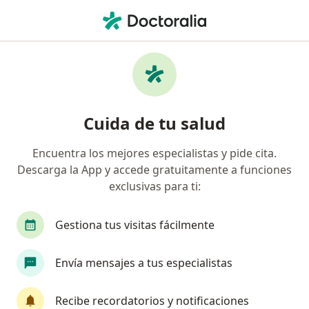
Men
Reumatología
Filtros
• 1
Seguro
Mapa
Centros médicos de reumatología
Cuida de tu salud
Encuentra los mejores especialistas y pide cita.
Elige la ciudad en la que buscas al especialista
Descarga la App y accede gratuitamente a funciones
Bogotá
Medellín
Cali
Barranquilla
exclusivas para ti:
Gestiona tus visitas fácilmente
Envía mensajes a tus especialistas
Recibe recordatorios y notificaciones