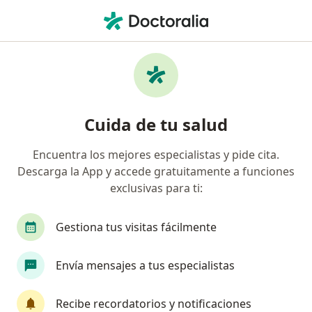
Men
Coloproctólogo • Medellín, Antioquia
Filtros
Seguro:
Coomeva Medicina Pr
Coloproctólogos recomendados de Coomeva
Cuida de tu salud
Medicina Prepagada S.A. en Medellín
Encuentra los mejores especialistas y pide cita.
Descarga la App y accede gratuitamente a funciones
exclusivas para ti:
Gestiona tus visitas fácilmente
Envía mensajes a tus especialistas
Dr. Víctor Valencia
Coloproctólogo
Recibe recordatorios y notificaciones
262 opiniones