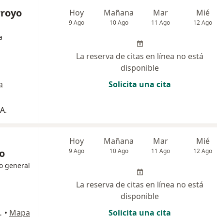
rroyo
Hoy
Mañana
Mar
Mié
9 Ago
10 Ago
11 Ago
12 Ago
a
La reserva de citas en línea no está
disponible
a
Solicita una cita
A.
Hoy
Mañana
Mar
Mié
o
9 Ago
10 Ago
11 Ago
12 Ago
o general
La reserva de citas en línea no está
disponible
tadores, Medellín
•
Mapa
Solicita una cita