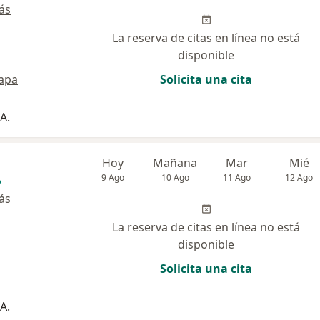
ás
La reserva de citas en línea no está
disponible
apa
Solicita una cita
A.
Hoy
Mañana
Mar
Mié
9 Ago
10 Ago
11 Ago
12 Ago
ás
La reserva de citas en línea no está
disponible
Solicita una cita
A.