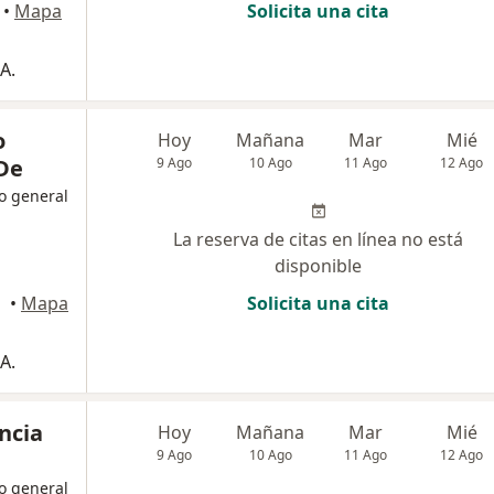
•
Mapa
Solicita una cita
A.
o
Hoy
Mañana
Mar
Mié
De
9 Ago
10 Ago
11 Ago
12 Ago
o general
La reserva de citas en línea no está
disponible
•
Mapa
Solicita una cita
A.
ncia
Hoy
Mañana
Mar
Mié
9 Ago
10 Ago
11 Ago
12 Ago
o general