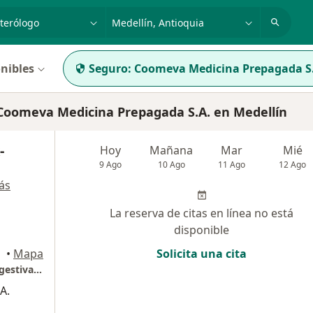
dad, enfermedad o nombre
p. ej. Bogotá
nibles
Seguro:
Coomeva Medicina Prepagada S
oomeva Medicina Prepagada S.A. en Medellín
-
Hoy
Mañana
Mar
Mié
9 Ago
10 Ago
11 Ago
12 Ago
ás
La reserva de citas en línea no está
disponible
, Medellín
•
Mapa
Solicita una cita
Centro de Gastroenterología, Endoscopia digestiva y Colonoscopia Dr. Cock
A.