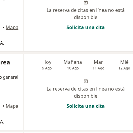
La reserva de citas en línea no está
disponible
•
Mapa
Solicita una cita
A.
rrea
Hoy
Mañana
Mar
Mié
9 Ago
10 Ago
11 Ago
12 Ago
o general
La reserva de citas en línea no está
disponible
, Medellín
•
Mapa
Solicita una cita
A.