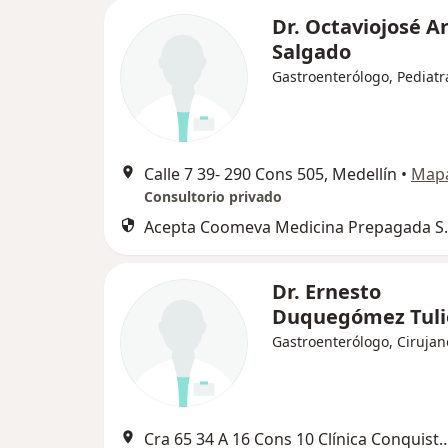
Dr. Octaviojosé A
Salgado
Gastroenterólogo, Pediatr
Calle 7 39- 290 Cons 505, Medellín
•
Map
Consultorio privado
Acepta Coomeva Medicina Prepagada S.
Dr. Ernesto
Duquegómez Tuli
Gastroenterólogo, Cirujan
Cra 65 34 A 16 Cons 10 Clínica Conquis