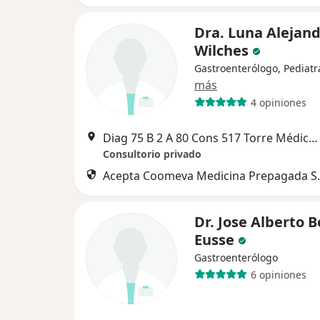
Dra. Luna Alejan
Wilches
Gastroenterólogo, Pediatr
más
4 opiniones
Diag 75 B 2 A 80 Cons 517 Torre Médica Las Américas, Medellín
Consultorio privado
Acepta Coomeva Medicina Prepagada S.
Dr. Jose Alberto B
Eusse
Gastroenterólogo
6 opiniones