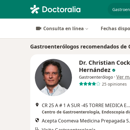
especiali
Consulta en línea
Fechas dispo
Gastroenterólogos recomendados de C
Dr. Christian Cock
Hernández
·
Ver m
Gastroenterólogo
25 opiniones
CR 25 A # 1 A SUR -45 TORRE MEDICA EL TESORO (Consulta Gastro) CONS. 1138. CENTRO DE ENDOSCOPIA Y COLONOSCOPIA 1139
Acepta Coomeva Medicina Prepagada S.