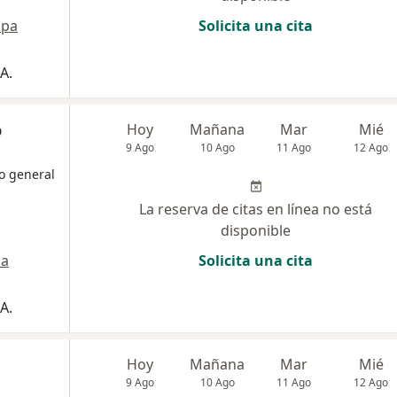
pa
Solicita una cita
A.
o
Hoy
Mañana
Mar
Mié
9 Ago
10 Ago
11 Ago
12 Ago
o general
La reserva de citas en línea no está
disponible
a
Solicita una cita
A.
Hoy
Mañana
Mar
Mié
9 Ago
10 Ago
11 Ago
12 Ago