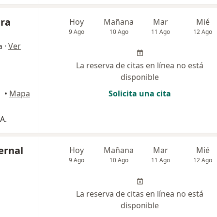
dra
Hoy
Mañana
Mar
Mié
9 Ago
10 Ago
11 Ago
12 Ago
·
Ver
a
La reserva de citas en línea no está
disponible
•
Mapa
Solicita una cita
A.
ernal
Hoy
Mañana
Mar
Mié
9 Ago
10 Ago
11 Ago
12 Ago
La reserva de citas en línea no está
disponible