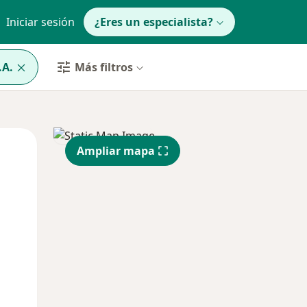
Iniciar sesión
¿Eres un especialista?
.A.
Más filtros
Jue
Vie
Sáb
Ampliar mapa
13 Ago
14 Ago
15 Ago