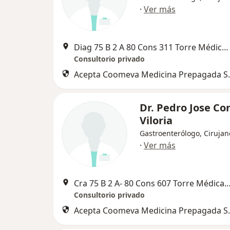
·
Ver más
Diag 75 B 2 A 80 Cons 311 Torre Médica Las Américas, Medellín
Consultorio privado
Acepta Coomeva Medicina Prepagada S.
Dr. Pedro Jose Co
Viloria
Gastroenterólogo, Cirujan
·
Ver más
Cra 75 B 2 A- 80 Cons 607 Torre Médica Las Américas
Consultorio privado
Acepta Coomeva Medicina Prepagada S.