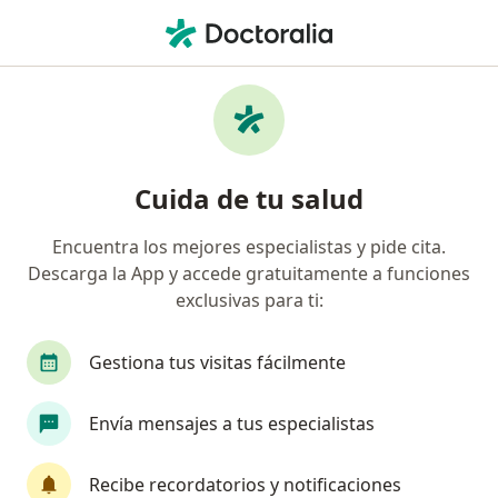
Men
Neurólogo • Medellín, Antioquia
Filtros
Seguro:
Coomeva Medicina Pr
Neurólogos recomendados de Coomeva
Cuida de tu salud
Medicina Prepagada S.A. en Medellín
Encuentra los mejores especialistas y pide cita.
Descarga la App y accede gratuitamente a funciones
exclusivas para ti:
Gestiona tus visitas fácilmente
Envía mensajes a tus especialistas
Destacado
Dr. Victor Hugo Arboleda Botero
Recibe recordatorios y notificaciones
·
Ver más
Neurólogo, Internista