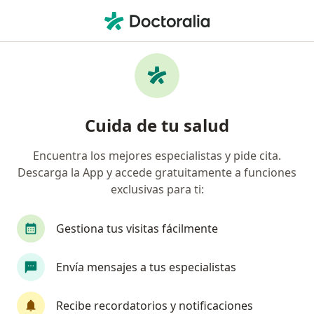
Men
Obesidad • Cúcuta, Norte de Santander
Filtros
• 1
Seguro
Mapa
Especialistas en Obesidad en Cúcuta
Cuida de tu salud
Encuentra los mejores especialistas y pide cita.
¿Qué especialidad estás buscando?
Descarga la App y accede gratuitamente a funciones
Médico general
Nutricionista
Terapeuta 
exclusivas para ti:
Gestiona tus visitas fácilmente
Envía mensajes a tus especialistas
Recibe recordatorios y notificaciones