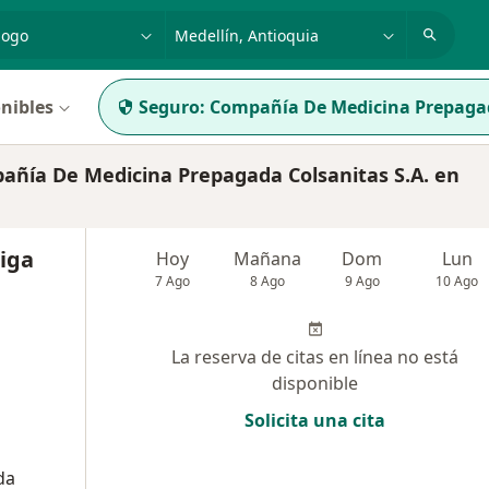
dad, enfermedad o nombre
p. ej. Bogotá
nibles
Seguro:
Compañía De Medicina Prepagad
ía De Medicina Prepagada Colsanitas S.A. en
iga
Hoy
Mañana
Dom
Lun
7 Ago
8 Ago
9 Ago
10 Ago
La reserva de citas en línea no está
disponible
Solicita una cita
da