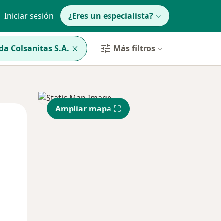
Iniciar sesión
¿Eres un especialista?
a Colsanitas S.A.
Más filtros
Ampliar mapa
Mar
Mié
Jue
11 Ago
12 Ago
13 Ago