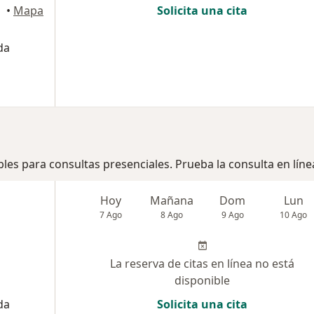
•
Mapa
Solicita una cita
da
bles para consultas presenciales. Prueba la consulta en líne
Hoy
Mañana
Dom
Lun
7 Ago
8 Ago
9 Ago
10 Ago
La reserva de citas en línea no está
disponible
da
Solicita una cita