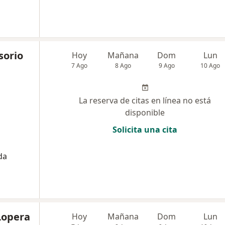
sorio
Hoy
Mañana
Dom
Lun
7 Ago
8 Ago
9 Ago
10 Ago
La reserva de citas en línea no está
disponible
Solicita una cita
da
Lopera
Hoy
Mañana
Dom
Lun