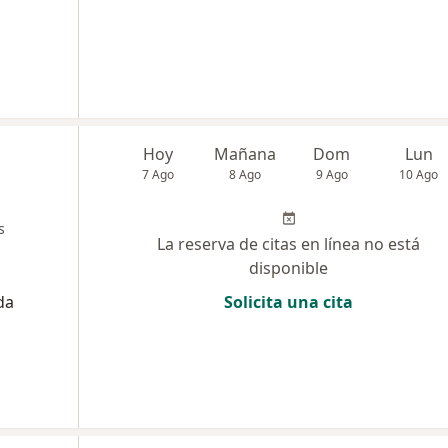
Hoy
Mañana
Dom
Lun
7 Ago
8 Ago
9 Ago
10 Ago
s
La reserva de citas en línea no está
disponible
da
Solicita una cita