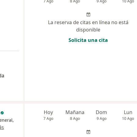
7 Ago
8 Ago
9 Ago
10 Ago
La reserva de citas en línea no está
disponible
Solicita una cita
da
c
Hoy
Mañana
Dom
Lun
7 Ago
8 Ago
9 Ago
10 Ago
eneral,
ás