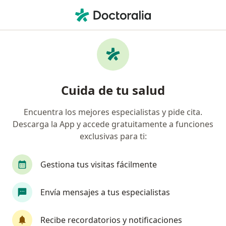
Men
Dermatólogo • Comuna 17, Cali, Valle del Cauca
Filtros
Seguro
Mapa
Dermatólogos en Comuna 17, Cali
Cuida de tu salud
Encuentra los mejores especialistas y pide cita.
¿Cuál es tu compañía aseguradora?
Descarga la App y accede gratuitamente a funciones
Compañía De Medicina Prepagada Colsanitas S.A.
exclusivas para ti:
Gestiona tus visitas fácilmente
Envía mensajes a tus especialistas
Recibe recordatorios y notificaciones