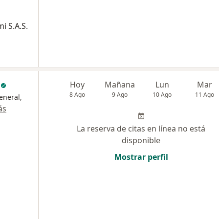
i S.A.S.
c
Hoy
Mañana
Lun
Mar
8 Ago
9 Ago
10 Ago
11 Ago
eneral,
ás
La reserva de citas en línea no está
disponible
Mostrar perfil