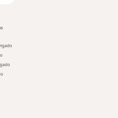
as
vigado
do
igado
do
ría: Enfermedades más tratadas