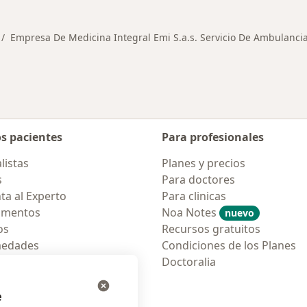
Empresa De Medicina Integral Emi S.a.s. Servicio De Ambulanci
d
mbiar de ciudad
os pacientes
Para profesionales
listas
Planes y precios
s
Para doctores
ta al Experto
Para clinicas
amentos
Noa Notes
nuevo
os
Recursos gratuitos
medades
Condiciones de los Planes
tas Frecuentes
Doctoralia
ión para móvil
e