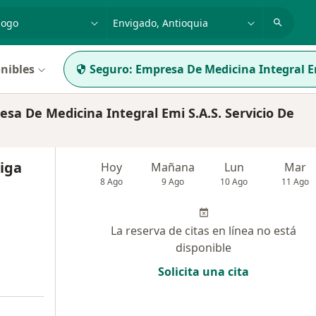
dad, enfermedad o nombre
p. ej. Bogotá
nibles
Seguro:
Empresa De Medicina Integral E
 De Medicina Integral Emi S.A.S. Servicio De
iga
Hoy
Mañana
Lun
Mar
8 Ago
9 Ago
10 Ago
11 Ago
La reserva de citas en línea no está
disponible
Solicita una cita