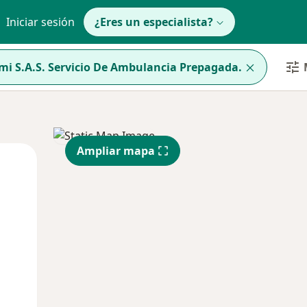
Iniciar sesión
¿Eres un especialista?
mi S.A.S. Servicio De Ambulancia Prepagada.
Ampliar mapa
Mié
Jue
Vie
12 Ago
13 Ago
14 Ago