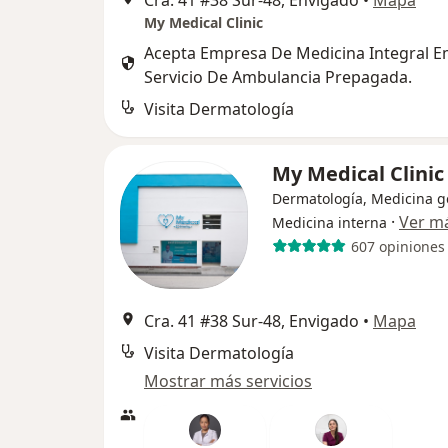
Cra. 41 #38 Sur-48, Envigado
•
Mapa
My Medical Clinic
Acepta Empresa De Medicina Integral Em
Servicio De Ambulancia Prepagada.
Visita Dermatología
My Medical Clini
Dermatología, Medicina g
·
Ver m
Medicina interna
607 opiniones
Cra. 41 #38 Sur-48, Envigado
•
Mapa
Visita Dermatología
Mostrar más servicios