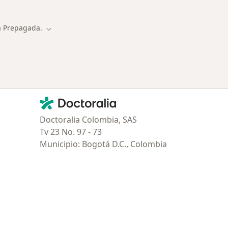
a Prepagada.
Cambiar de ciudad
Contacto
Doctoralia - Página de inicio
Doctoralia Colombia, SAS
Tv 23 No. 97 - 73
Municipio: Bogotá D.C., Colombia