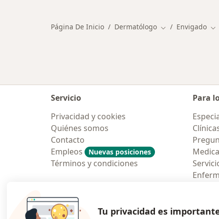
Página De Inicio
Dermatólogo
Envigado
Cambiar de ciuda
Ca
Servicio
Para l
Privacidad y cookies
Especia
Quiénes somos
Clínica
Contacto
Pregun
Empleos
Medic
Nuevas posiciones
Términos y condiciones
Servici
Enfer
Pregun
Aplicac
Tu privacidad es important