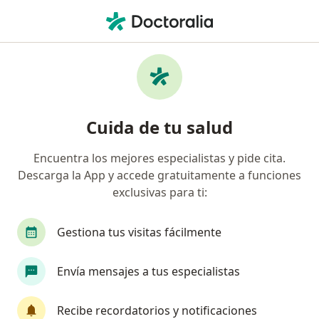
Men
Dermatitis • Envigado, Antioquia
Filtros
• 1
Seguro
Mapa
Especialistas en Dermatitis en Envigado
Cuida de tu salud
Encuentra los mejores especialistas y pide cita.
¿Qué especialidad estás buscando?
Descarga la App y accede gratuitamente a funciones
Dermatólogo
Terapeuta complementario
exclusivas para ti:
Gestiona tus visitas fácilmente
Envía mensajes a tus especialistas
Recibe recordatorios y notificaciones