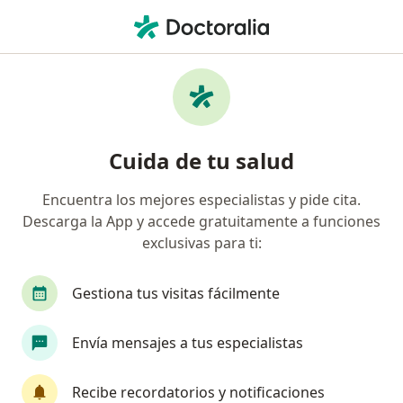
Men
Cáncer Cutáneo • Envigado, Antioquia
Filtros
• 1
Seguro
Mapa
Especialistas en Cáncer cutáneo en
Cuida de tu salud
Envigado
Encuentra los mejores especialistas y pide cita.
Descarga la App y accede gratuitamente a funciones
¿Qué especialidad estás buscando?
exclusivas para ti:
Dermatólogo
Enfermero
Fisioterapeuta
Gestiona tus visitas fácilmente
Envía mensajes a tus especialistas
Recibe recordatorios y notificaciones