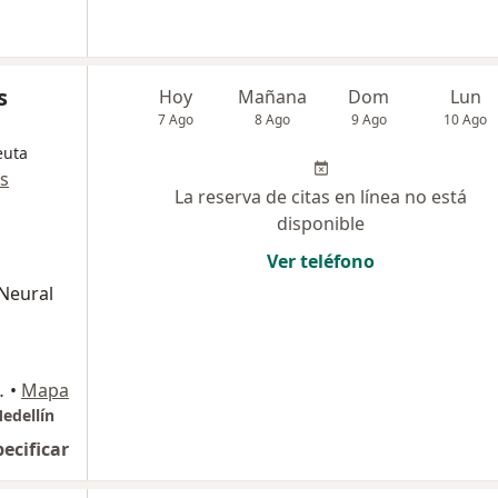
s
Hoy
Mañana
Dom
Lun
7 Ago
8 Ago
9 Ago
10 Ago
euta
s
La reserva de citas en línea no está
disponible
Ver teléfono
 Neural
ntioquia, Envigado
•
Mapa
edellín
pecificar