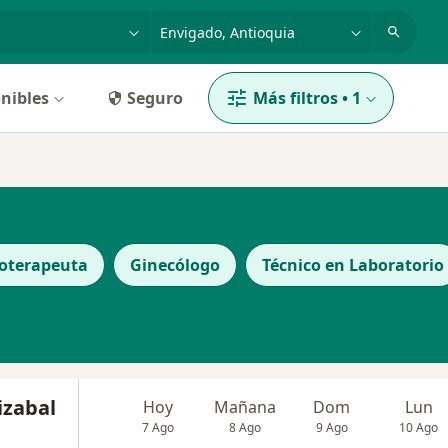
dad, enfermedad o nombre
p. ej. Bogotá
nibles
Seguro
Más filtros
•
1
ioterapeuta
Ginecólogo
Técnico en Laboratorio
izabal
Hoy
Mañana
Dom
Lun
7 Ago
8 Ago
9 Ago
10 Ago