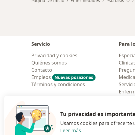
Página De Inicio
Enfermedades
Psoriasis
Cam
Servicio
Para l
Privacidad y cookies
Especia
Quiénes somos
Clínica
Contacto
Pregun
Empleos
Medic
Nuevas posiciones
Términos y condiciones
Servici
Enfer
Pregun
Aplicac
Tu privacidad es important
Usamos cookies para ofrecerte u
Leer más
.
se abre en una n
se abre 
s
Polska
,
Türkiye
,
España
,