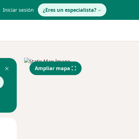
Iniciar sesión
¿Eres un especialista?
Ampliar mapa
Mar
Mié
Jue
11 Ago
12 Ago
13 Ago