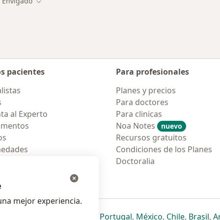
Envigado
biar de ciudad
Cambiar de ciudad
os pacientes
Para profesionales
listas
Planes y precios
s
Para doctores
ta al Experto
Para clinicas
amentos
Noa Notes
nuevo
os
Recursos gratuitos
medades
Condiciones de los Planes
tas Frecuentes
Doctoralia
ión para móvil
e
na mejor experiencia.
ueva pestaña
en una nueva pestaña
e abre en una nueva pestaña
se abre en una nueva pestaña
se abre en una nueva pestaña
se abre en una nueva pestaña
se abre en una nueva p
se abre en una
se abre e
se
Italia
,
Deutschland
,
Česko
,
Portugal
,
México
,
Chile
,
Brasil
,
A