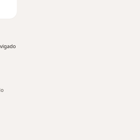
vigado
do
ría: Otras enfermedades en Envigado