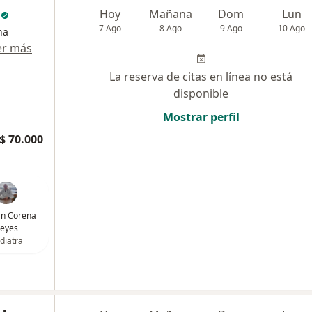
c
Hoy
Mañana
Dom
Lun
7 Ago
8 Ago
9 Ago
10 Ago
na
er más
La reserva de citas en línea no está
disponible
Mostrar perfil
$ 70.000
ván Corena
eyes
diatra