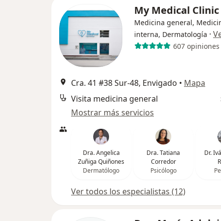
My Medical Clini
Medicina general, Medici
·
V
interna, Dermatología
607 opiniones
Cra. 41 #38 Sur-48, Envigado
•
Mapa
Visita medicina general
Mostrar más servicios
Dra. Angelica
Dra. Tatiana
Dr. I
Zuñiga Quiñones
Corredor
R
Dermatólogo
Psicólogo
Pe
Ver todos los especialistas (12)