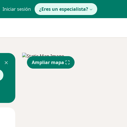
Iniciar sesión
¿Eres un especialista?
Ampliar mapa
Mié
Jue
Vie
12 Ago
13 Ago
14 Ago