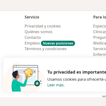
Servicio
Para l
Privacidad y cookies
Especia
Quiénes somos
Clínica
Contacto
Pregun
Empleos
Medic
Nuevas posiciones
Términos y condiciones
Servici
Enfer
Pregun
Aplicac
Tu privacidad es important
Usamos cookies para ofrecerte u
Leer más
.
se abre en una n
se abre 
s
Polska
,
Türkiye
,
España
,
ww