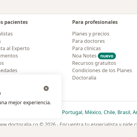
os pacientes
Para profesionales
listas
Planes y precios
s
Para doctores
ta al Experto
Para clinicas
amentos
Noa Notes
nuevo
os
Recursos gratuitos
medades
Condiciones de los Planes
tas Frecuentes
Doctoralia
ión para móvil
e
na mejor experiencia.
ueva pestaña
en una nueva pestaña
e abre en una nueva pestaña
se abre en una nueva pestaña
se abre en una nueva pestaña
se abre en una nueva pestaña
se abre en una nueva p
se abre en una
se abre e
se
Italia
,
Deutschland
,
Česko
,
Portugal
,
México
,
Chile
,
Brasil
,
A
w.doctoralia.co © 2026 - Encuentra tu especialista y pide c