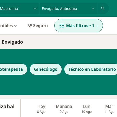
dad, enfermedad o nombre
p. ej. Bogotá
nibles
Seguro
Más filtros
•
1
n Envigado
ioterapeuta
Ginecólogo
Técnico en Laboratorio
izabal
Hoy
Mañana
Lun
Mar
8 Ago
9 Ago
10 Ago
11 Ago