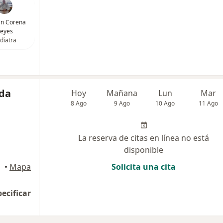
ván Corena
eyes
diatra
ida
Hoy
Mañana
Lun
Mar
8 Ago
9 Ago
10 Ago
11 Ago
La reserva de citas en línea no está
disponible
aneta
•
Mapa
Solicita una cita
pecificar