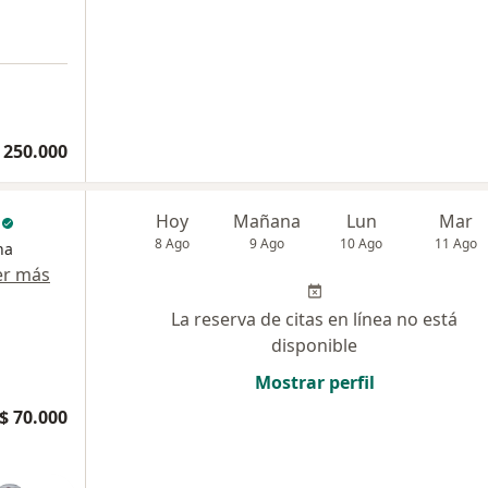
 250.000
c
Hoy
Mañana
Lun
Mar
8 Ago
9 Ago
10 Ago
11 Ago
na
er más
La reserva de citas en línea no está
disponible
Mostrar perfil
$ 70.000