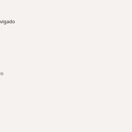
vigado
do
ría: Otras enfermedades en Envigado