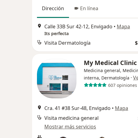
Dirección
En línea
Calle 33B Sur 42-12, Envigado
•
Mapa
Its perfecta
Visita Dermatología
$
My Medical Clini
Medicina general, Medici
·
V
interna, Dermatología
607 opiniones
Cra. 41 #38 Sur-48, Envigado
•
Mapa
Visita medicina general
Mostrar más servicios