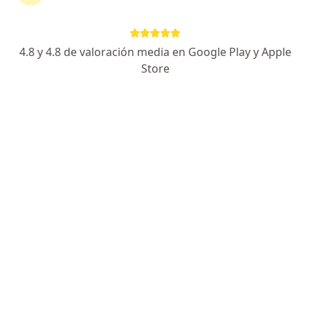
16 opiniones
Esp.Trastornos Disfagia y Deglucion, U. Barcelona
4.8 y 4.8 de valoración media en Google Play y Apple
Esp. Trastornos del Sueño
Store
Esp. Otorrinolaringologia U. Autonoma Mexico
Carrera 24 #154 - 106, Floridablanca
•
Mapa
Consulta Dra Olga Rosa Castillo Mier
Acepta Colmedica Medicina Prepagada S.A.
Visita Otorrinolaringología
Este especialista no ofrece reserva de cita en línea en esta dirección.
Solicita una cita