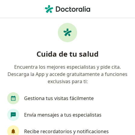
Men
Otorrinolaringólogo • Floridablanca, Santander
Filtros
Seguro:
Colmedica Medicina P
Otorrinolaringólogos recomendados de
Cuida de tu salud
Colmedica Medicina Prepagada S.A. en
Floridablanca
Encuentra los mejores especialistas y pide cita.
Descarga la App y accede gratuitamente a funciones
exclusivas para ti:
Gestiona tus visitas fácilmente
Envía mensajes a tus especialistas
Dra. Olga rosa Castillo Mier
Recibe recordatorios y notificaciones
Otorrinolaringóloga