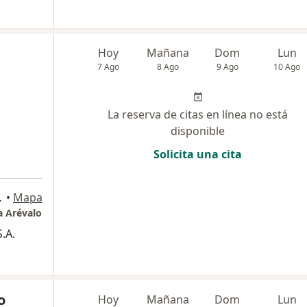
Hoy
Mañana
Dom
Lun
7 Ago
8 Ago
9 Ago
10 Ago
La reserva de citas en línea no está
disponible
Solicita una cita
r, Bucaramanga
•
Mapa
a Arévalo
.A.
o
Hoy
Mañana
Dom
Lun