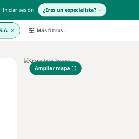
Iniciar sesión
¿Eres un especialista?
S.A.
Más filtros
Mar
Mié
Jue
Ampliar mapa
11 Ago
12 Ago
13 Ago