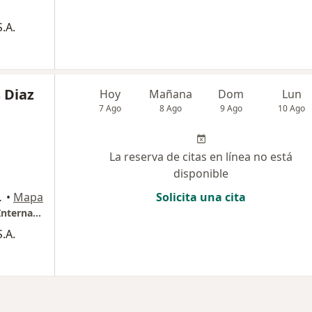
.A.
 Diaz
Hoy
Mañana
Dom
Lun
7 Ago
8 Ago
9 Ago
10 Ago
La reserva de citas en línea no está
disponible
 Norte, Bucaramanga
•
Mapa
Solicita una cita
Hospital Internacional de Colombia Centro Internacional de especialistas
.A.