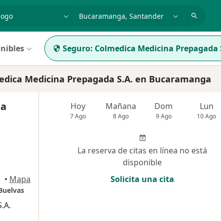
dad, enfermedad o nombre
p. ej. Bogotá
nibles
Seguro:
Colmedica Medicina Prepagada 
dica Medicina Prepagada S.A. en Bucaramanga
za
Hoy
Mañana
Dom
Lun
7 Ago
8 Ago
9 Ago
10 Ago
La reserva de citas en línea no está
disponible
•
Mapa
Solicita una cita
Buelvas
.A.