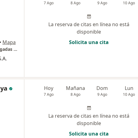
7 Ago
8 Ago
9 Ago
10 Ago
La reserva de citas en línea no está
disponible
•
Mapa
Solicita una cita
Consultorio privado y para medicinas prepagadas y pólizas
.A.
aya
Hoy
Mañana
Dom
Lun
7 Ago
8 Ago
9 Ago
10 Ago
La reserva de citas en línea no está
disponible
Solicita una cita