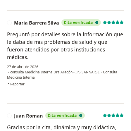
María Barrera Silva
Cita verificada
M
Preguntó por detalles sobre la información que
le daba de mis problemas de salud y que
fueron atendidos por otras instituciones
médicas.
27 de abril de 2026
•
consulta Medicina Interna Dra Aragón - IPS SANNARSE
•
Consulta
Medicina Interna
en opinión del usuario María Barrera Silva
•
Reportar
Juan Roman
Cita verificada
J
Gracias por la cita, dinámica y muy didáctica,