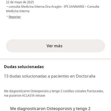
22 de mayo de 2025
•
consulta Medicina Interna Dra Aragón - IPS SANNARSE
•
Consulta
Medicina Interna
en opinión del usuario Ma Alejandra González B.
•
Reportar
Ver más
opiniones anteriores
Dudas solucionadas
13 dudas solucionadas a pacientes en Doctoralia
Me diagnosticaron Osteoporosis y tengo 2 costillas costales fracturadas,
me pusieron ACLASTA intrave
Me diagnosticaron Osteoporosis y tengo 2