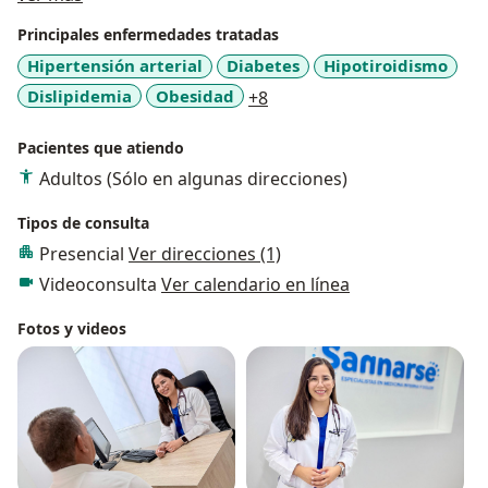
factores que inciden en la enfermedad.
Principales enfermedades tratadas
Conmigo encuentras una consulta humana y
Hipertensión arterial
Diabetes
Hipotiroidismo
profesional.
a11y_sr_more_diseases
Dislipidemia
Obesidad
+8
Pacientes que atiendo
Adultos (Sólo en algunas direcciones)
Tipos de consulta
Presencial
Ver direcciones (1)
Videoconsulta
Ver calendario en línea
Fotos y videos