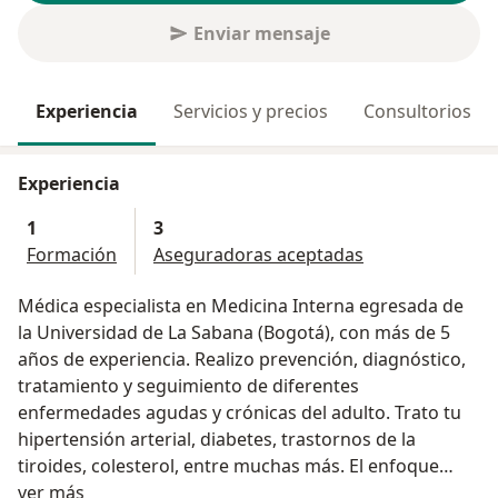
Enviar mensaje
Experiencia
Servicios y precios
Consultorios
Experiencia
1
3
Formación
Aseguradoras aceptadas
Médica especialista en Medicina Interna egresada de
la Universidad de La Sabana (Bogotá), con más de 5
años de experiencia. Realizo prevención, diagnóstico,
tratamiento y seguimiento de diferentes
enfermedades agudas y crónicas del adulto. Trato tu
hipertensión arterial, diabetes, trastornos de la
tiroides, colesterol, entre muchas más. El enfoque
Acerca de mí
integral del paciente es claro para evaluar todos los
ver más