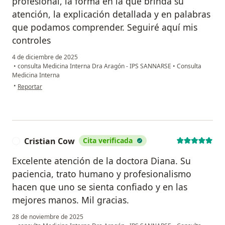
profesional, la forma en la que brinda su
atención, la explicación detallada y en palabras
que podamos comprender. Seguiré aquí mis
controles
4 de diciembre de 2025
•
consulta Medicina Interna Dra Aragón - IPS SANNARSE
•
Consulta
Medicina Interna
en opinión del usuario Mery Diaz
•
Reportar
Cristian Cow
Cita verificada
C
Excelente atención de la doctora Diana. Su
paciencia, trato humano y profesionalismo
hacen que uno se sienta confiado y en las
mejores manos. Mil gracias.
28 de noviembre de 2025