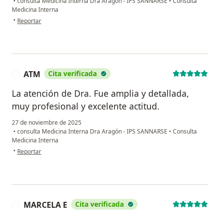
•
consulta Medicina Interna Dra Aragón - IPS SANNARSE
•
Consulta
Medicina Interna
en opinión del usuario Cristian Cow
•
Reportar
ATM
Cita verificada
A
La atención de Dra. Fue amplia y detallada,
muy profesional y excelente actitud.
27 de noviembre de 2025
•
consulta Medicina Interna Dra Aragón - IPS SANNARSE
•
Consulta
Medicina Interna
en opinión del usuario ATM
•
Reportar
MARCELA E
Cita verificada
M