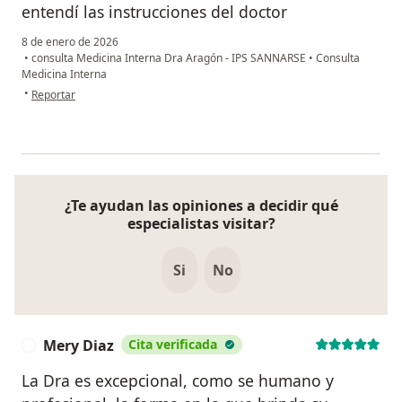
entendí las instrucciones del doctor
8 de enero de 2026
•
consulta Medicina Interna Dra Aragón - IPS SANNARSE
•
Consulta
Medicina Interna
en opinión del usuario Juan Roman
•
Reportar
¿Te ayudan las opiniones a decidir qué
especialistas visitar?
Si
No
Mery Diaz
Cita verificada
M
La Dra es excepcional, como se humano y