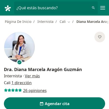
Men
¿Qué estás buscando?
Página De Inicio
Internista
Cali
Diana Marcela Ar
Cambiar de ciudad
Dra.
Diana Marcela Aragón Guzmán
sobre las especializaciones
Internista
·
Ver más
Cali
1 dirección
26 opiniones
Agendar cita