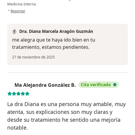
Medicina Interna
en opinión del usuario H O A
•
Reportar
Dra. Diana Marcela Aragón Guzmán
me alegra que te haya ido bien en tu
tratamiento, estamos pendientes.
27 de noviembre de 2025
Ma Alejandra González B.
Cita verificada
M
La dra Diana es una persona muy amable, muy
atenta, sus explicaciones son muy claras y
desde su tratamiento he sentido una mejoría
notable.