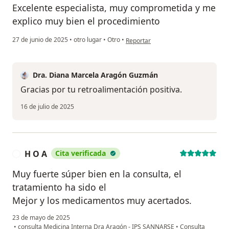
Excelente especialista, muy comprometida y me
explico muy bien el procedimiento
en opinión del usuario Aura
27 de junio de 2025
•
otro lugar
•
Otro
•
Reportar
Dra. Diana Marcela Aragón Guzmán
Gracias por tu retroalimentación positiva.
16 de julio de 2025
H O A
Cita verificada
H
Muy fuerte súper bien en la consulta, el
tratamiento ha sido el
Mejor y los medicamentos muy acertados.
23 de mayo de 2025
•
consulta Medicina Interna Dra Aragón - IPS SANNARSE
•
Consulta