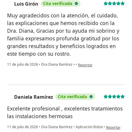
Luis Girón
Cita verificada
L
Muy agradecidos con la atención, el cuidado,
las explicaciones que hemos recibido con la
Dra. Diana, Gracias por tu ayuda mi sobrino y
familia expresamos profunda gratitud por los
grandes resultados y beneficios logrados en
este tiempo con su rostro.
en opinión del usuario Luis Girón
11 de julio de 2026
•
Dra Diana Ramírez
•
•
Reportar
Daniela Ramírez
Cita verificada
D
Excelente profesional , excelentes tratamientos
las instalaciones hermosas
en opinión del 
11 de julio de 2026
•
Dra Diana Ramírez
•
Aplicación Botox
•
Reportar