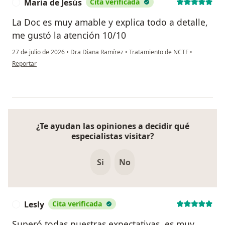
María de Jesús
Cita verificada
M
La Doc es muy amable y explica todo a detalle,
me gustó la atención 10/10
27 de julio de 2026
•
Dra Diana Ramírez
•
Tratamiento de NCTF
•
en opinión del usuario María de Jesús
Reportar
¿Te ayudan las opiniones a decidir qué
especialistas visitar?
Si
No
Lesly
Cita verificada
L
Superó todas nuestras expectativas, es muy