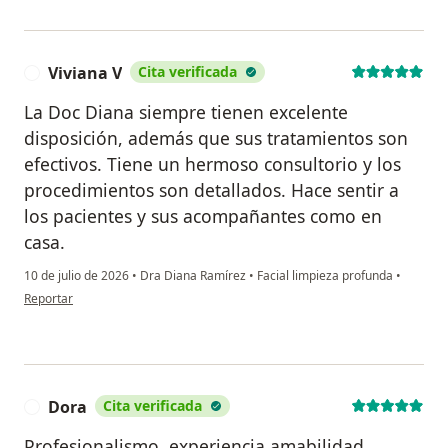
Viviana V
Cita verificada
V
La Doc Diana siempre tienen excelente
disposición, además que sus tratamientos son
efectivos. Tiene un hermoso consultorio y los
procedimientos son detallados. Hace sentir a
los pacientes y sus acompañantes como en
casa.
10 de julio de 2026
•
Dra Diana Ramírez
•
Facial limpieza profunda
•
en opinión del usuario Viviana V
Reportar
Dora
Cita verificada
D
Profesionalismo, experiencia amabilidad