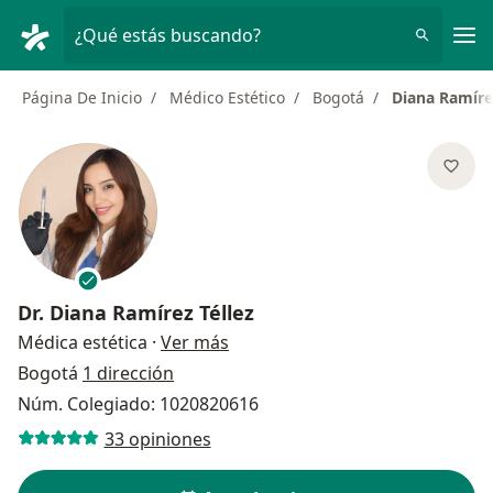
Men
¿Qué estás buscando?
Página De Inicio
Médico Estético
Bogotá
Diana Ramírez
Dr.
Diana Ramírez Téllez
sobre las especializaciones
Médica estética
·
Ver más
Bogotá
1 dirección
Núm. Colegiado: 1020820616
33 opiniones