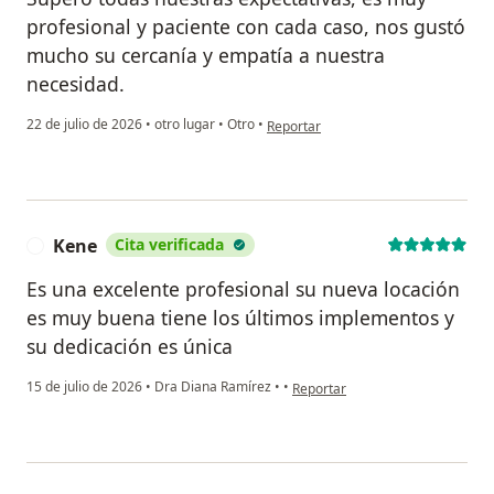
profesional y paciente con cada caso, nos gustó
mucho su cercanía y empatía a nuestra
necesidad.
en opinión del usuario Lesly
22 de julio de 2026
•
otro lugar
•
Otro
•
Reportar
Kene
Cita verificada
K
Es una excelente profesional su nueva locación
es muy buena tiene los últimos implementos y
su dedicación es única
en opinión del usuario Kene
15 de julio de 2026
•
Dra Diana Ramírez
•
•
Reportar