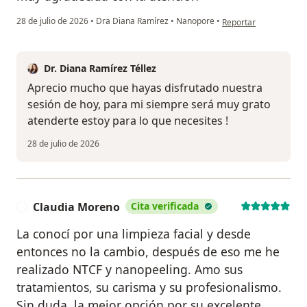
en opinión del usuario
28 de julio de 2026
•
Dra Diana Ramírez
•
Nanopore
•
Reportar
Dr. Diana Ramírez Téllez
Aprecio mucho que hayas disfrutado nuestra
sesión de hoy, para mi siempre será muy grato
atenderte estoy para lo que necesites !
28 de julio de 2026
Claudia Moreno
Cita verificada
C
La conocí por una limpieza facial y desde
entonces no la cambio, después de eso me he
realizado NTCF y nanopeeling. Amo sus
tratamientos, su carisma y su profesionalismo.
Sin duda, la mejor opción por su excelente