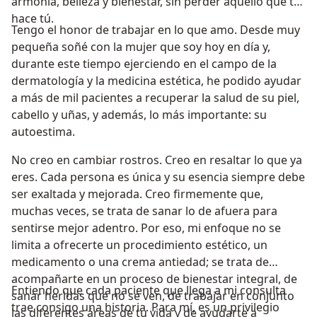
armonía, belleza y bienestar, sin perder aquello que te
hace tú.
Tengo el honor de trabajar en lo que amo. Desde muy
pequeña soñé con la mujer que soy hoy en día y,
durante este tiempo ejerciendo en el campo de la
dermatología y la medicina estética, he podido ayudar
a más de mil pacientes a recuperar la salud de su piel,
cabello y uñas, y además, lo más importante: su
autoestima.
No creo en cambiar rostros. Creo en resaltar lo que ya
eres. Cada persona es única y su esencia siempre debe
ser exaltada y mejorada. Creo firmemente que,
muchas veces, se trata de sanar lo de afuera para
sentirse mejor adentro. Por eso, mi enfoque no se
limita a ofrecerte un procedimiento estético, un
medicamento o una crema antiedad; se trata de
acompañarte en un proceso de bienestar integral, de
Entiendo que cada paciente que llega a mi consulta
sanar heridas que no se ven, de trabajar en conjunto
trae consigo una historia. Para mí, es un privilegio
las diferentes áreas de tu vida y de ayudarte a