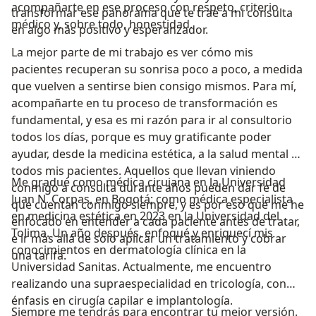
acompañarte en ese proceso con respeto, criterio
transformar ese panorama que te trae a mi consulta
médico y, sobre todo, honestidad.
en algo más positivo y esperanzador.
La mejor parte de mi trabajo es ver cómo mis
pacientes recuperan su sonrisa poco a poco, a medida
que vuelven a sentirse bien consigo mismos. Para mí,
acompañarte en tu proceso de transformación es
fundamental, y esa es mi razón para ir al consultorio
todos los días, porque es muy gratificante poder
ayudar, desde la medicina estética, a la salud mental de
todos mis pacientes. Aquellos que llevan viniendo
Me gradué como médica cirujana en la Universidad
conmigo a consulta durante años pueden dar fe de
Juan N. Corpas, en Bogotá; como médica especialista
que cuentan conmigo siempre, y es por eso que me he
en medicina estética en 2023 en la Universidad del
enfocado en entender a cada paciente antes de tratar,
Tolima. Un año después, enfoqué y enriquecí mis
e ir más allá de solo aplicar un tratamiento y cobrar
conocimientos en dermatología clínica en la
una tarifa.
Universidad Sanitas. Actualmente, me encuentro
realizando una supraespecialidad en tricología, con
énfasis en cirugía capilar e implantología.
Siempre me tendrás para encontrar tu mejor versión.