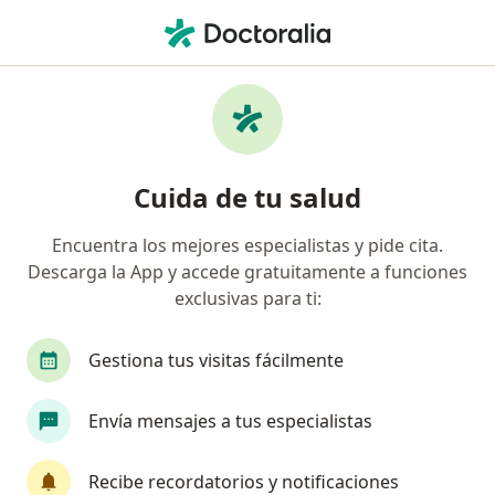
Men
¿Qué estás buscando?
Página De Inicio
Gastroenterólogo
Barranquilla
Edu
Cambiar 
Cuida de tu salud
Encuentra los mejores especialistas y pide cita.
Descarga la App y accede gratuitamente a funciones
exclusivas para ti:
Dr.
Eduardo Cuello Lacouture
sobre las especializaciones
Gastroenterólogo
·
Ver más
Gestiona tus visitas fácilmente
Barranquilla
1 dirección
Envía mensajes a tus especialistas
Información de contacto
Recibe recordatorios y notificaciones