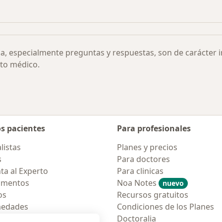
s más solicitados
ia, especialmente preguntas y respuestas, son de carácter 
to médico.
os pacientes
Para profesionales
listas
Planes y precios
s
Para doctores
ta al Experto
Para clinicas
amentos
Noa Notes
nuevo
os
Recursos gratuitos
medades
Condiciones de los Planes
tas Frecuentes
Doctoralia