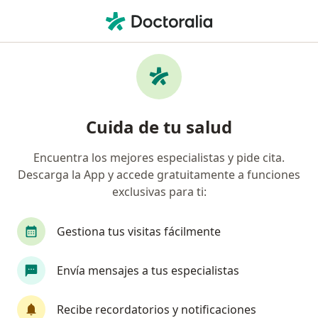
Men
Accidente Cerebrovascular • Envigado, Antioquia
Filtros
• 1
Seguro
Mapa
Especialistas en Accidente cerebrovascular
Cuida de tu salud
en Envigado
Encuentra los mejores especialistas y pide cita.
Descarga la App y accede gratuitamente a funciones
¿Qué especialidad estás buscando?
exclusivas para ti:
Dermatólogo
Enfermero
Fisioterapeuta
Gestiona tus visitas fácilmente
Envía mensajes a tus especialistas
Recibe recordatorios y notificaciones