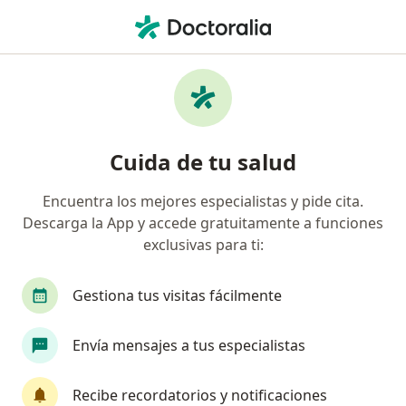
Men
Acidez • Palmira, Valle del Cauca
Filtros
• 1
Mapa
Especialistas en Acidez en Palmira
Cuida de tu salud
Encuentra los mejores especialistas y pide cita.
¿Qué especialidad estás buscando?
Descarga la App y accede gratuitamente a funciones
Médico general
Especialista en Medicina Famil
exclusivas para ti:
Gestiona tus visitas fácilmente
Envía mensajes a tus especialistas
Recibe recordatorios y notificaciones