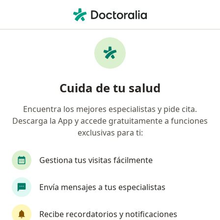
Men
Lumbalgia • Palmira, Valle del Cauca
Filtros
• 1
Seguro
Mapa
Especialistas en Lumbalgia en Palmira
Cuida de tu salud
Encuentra los mejores especialistas y pide cita.
¿Qué especialidad estás buscando?
Descarga la App y accede gratuitamente a funciones
Fisioterapeuta
Especialista en Medicina Famil
exclusivas para ti:
Gestiona tus visitas fácilmente
Envía mensajes a tus especialistas
Recibe recordatorios y notificaciones