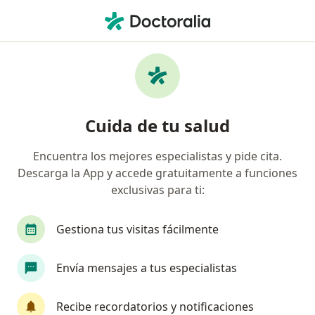
Men
Dolor De Garganta Bacteriano Dolor De Garganta Por Estreptococos • Palmira, Valle del Cauca
Filtros
• 1
Mapa
Especialistas en Dolor de garganta
Cuida de tu salud
bacteriano (dolor de garganta por
estreptococos) en Palmira
Encuentra los mejores especialistas y pide cita.
Descarga la App y accede gratuitamente a funciones
¿Qué especialidad estás buscando?
exclusivas para ti:
Médico general
Especialista en Medicina Famil
Gestiona tus visitas fácilmente
Envía mensajes a tus especialistas
Recibe recordatorios y notificaciones