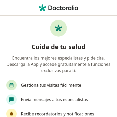
Men
Dolor De Cabeza • Palmira, Valle del Cauca
Filtros
• 1
Seguro
Mapa
Especialistas en Dolor de cabeza en Palmira
Cuida de tu salud
Encuentra los mejores especialistas y pide cita.
¿Qué especialidad estás buscando?
Descarga la App y accede gratuitamente a funciones
Médico general
Especialista en Medicina Famil
exclusivas para ti:
Gestiona tus visitas fácilmente
Envía mensajes a tus especialistas
Recibe recordatorios y notificaciones