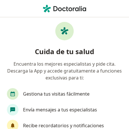
Men
Alopecia En Mujeres • Ibagué, Tolima
Filtros
• 1
Seguro
Mapa
Especialistas en Alopecia en mujeres en
Cuida de tu salud
Ibagué
Encuentra los mejores especialistas y pide cita.
Descarga la App y accede gratuitamente a funciones
¿Qué especialidad estás buscando?
exclusivas para ti:
Dermatólogo
Gestiona tus visitas fácilmente
Envía mensajes a tus especialistas
Recibe recordatorios y notificaciones