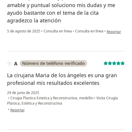
amable y puntual soluciono mis dudas y me
ayudo bastante con el tema de la cita
agradezco la atención
en opinión del 
5 de agosto de 2025
•
Consulta en linea
•
Consulta en línea
•
Reportar
A
Número de teléfono verificado
La cirujana Maria de los ángeles es una gran
profesional mis resultados excelentes
29 de junio de 2025
•
Cirugia Plastica Estetica y Reconstructiva, medellin
•
Visita Cirugía
Plástica, Estética y Reconstructiva
en opinión del usuario A
•
Reportar