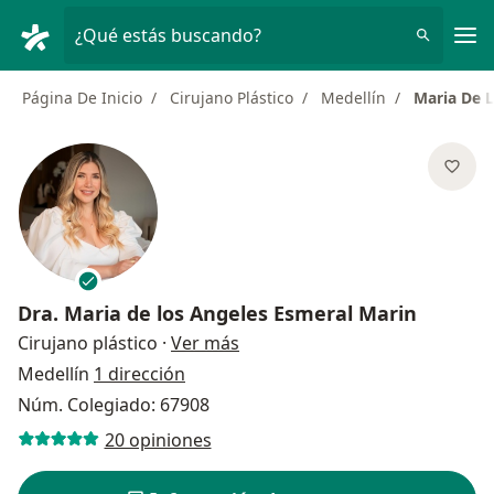
Men
¿Qué estás buscando?
Página De Inicio
Cirujano Plástico
Medellín
Maria De 
Dra.
Maria de los Angeles Esmeral Marin
sobre las especializaciones
Cirujano plástico
·
Ver más
Medellín
1 dirección
Núm. Colegiado: 67908
20 opiniones