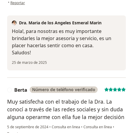
en opinión del usuario DD
•
Reportar
Dra. Maria de los Angeles Esmeral Marin
Hola!, para nosotras es muy importante
brindarles la mejor asesoria y servicio, es un
placer hacerlas sentir como en casa.
Saludos!
25 de marzo de 2025
Berta
Número de teléfono verificado
B
Muy satisfecha con el trabajo de la Dra. La
conocí a través de las redes sociales y sin duda
alguna operarme con ella fue la mejor decisión
5 de septiembre de 2024
•
Consulta en linea
•
Consulta en línea
•
en opinión del usuario Berta