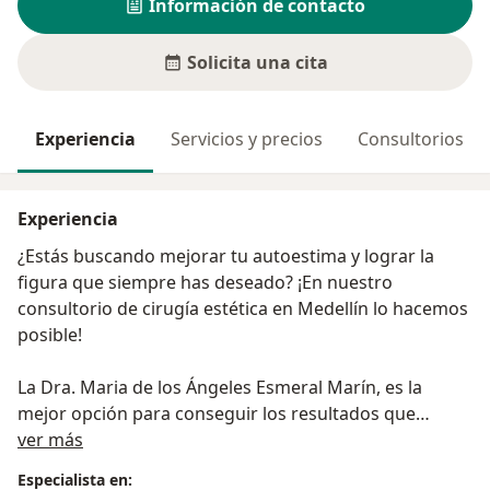
Información de contacto
Solicita una cita
Experiencia
Servicios y precios
Consultorios
Experiencia
¿Estás buscando mejorar tu autoestima y lograr la
figura que siempre has deseado? ¡En nuestro
consultorio de cirugía estética en Medellín lo hacemos
posible!
La Dra. Maria de los Ángeles Esmeral Marín, es la
mejor opción para conseguir los resultados que
Acerca de mí
deseas. Es médico Cirujano graduada de la
ver más
Universidad del Bosque en la ciudad de Bogotá D.C,
Especialista en: