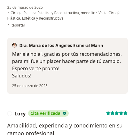
25 de marzo de 2025
•
Cirugia Plastica Estetica y Reconstructiva, medellin
•
Visita Cirugía
Plástica, Estética y Reconstructiva
en opinión del usuario Mariela
•
Reportar
Dra. Maria de los Angeles Esmeral Marin
Mariela hola!, gracias por tús recomendaciones,
para mi fue un placer hacer parte de tú cambio.
Espero verte pronto!
Saludos!
25 de marzo de 2025
Lucy
Cita verificada
L
Amabilidad, experiencia y conocimiento en su
campo profesional