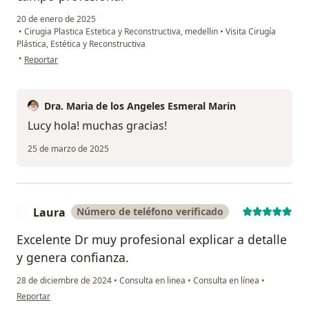
20 de enero de 2025
•
Cirugia Plastica Estetica y Reconstructiva, medellin
•
Visita Cirugía
Plástica, Estética y Reconstructiva
en opinión del usuario Lucy
•
Reportar
Dra. Maria de los Angeles Esmeral Marin
Lucy hola! muchas gracias!
25 de marzo de 2025
Laura
Número de teléfono verificado
L
Excelente Dr muy profesional explicar a detalle
y genera confianza.
28 de diciembre de 2024
•
Consulta en linea
•
Consulta en línea
•
en opinión del usuario Laura
Reportar