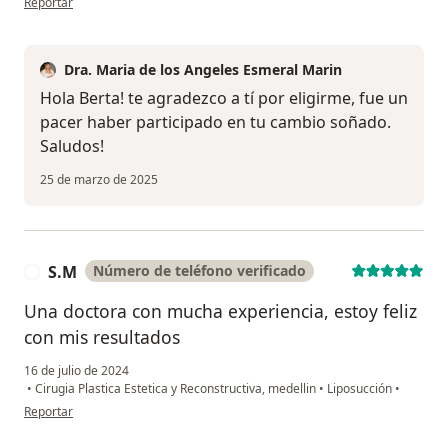
Reportar
Dra. Maria de los Angeles Esmeral Marin
Hola Berta! te agradezco a tí por eligirme, fue un
pacer haber participado en tu cambio soñado.
Saludos!
25 de marzo de 2025
S.M
Número de teléfono verificado
S
Una doctora con mucha experiencia, estoy feliz
con mis resultados
16 de julio de 2024
•
Cirugia Plastica Estetica y Reconstructiva, medellin
•
Liposucción
•
en opinión del usuario S.M
Reportar