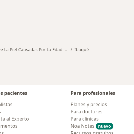
rmedades en Ibagué
De La Piel Causadas Por La Edad
Ibagué
Cambiar de ciudad
os pacientes
Para profesionales
listas
Planes y precios
s
Para doctores
ta al Experto
Para clinicas
amentos
Noa Notes
nuevo
os
Recursos gratuitos