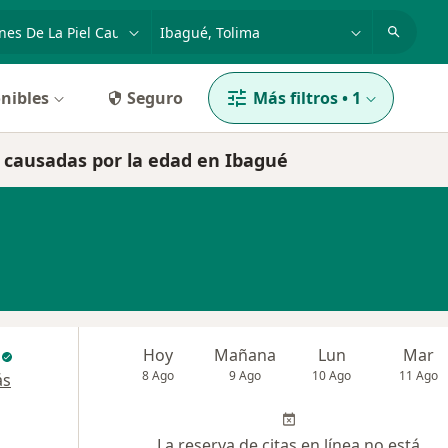
dad, enfermedad o nombre
p. ej. Bogotá
nibles
Seguro
Más filtros
•
1
el causadas por la edad en Ibagué
Hoy
Mañana
Lun
Mar
8 Ago
9 Ago
10 Ago
11 Ago
ás
La reserva de citas en línea no está