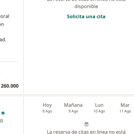
disponible
poral
Solicita una cita
en
ad.
a
 260.000
Hoy
Mañana
Lun
Mar
8 Ago
9 Ago
10 Ago
11 Ago
ás
La reserva de citas en línea no está