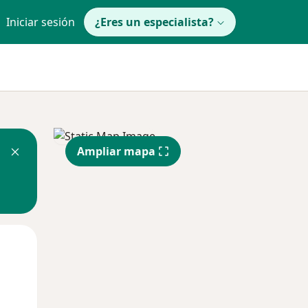
Iniciar sesión
¿Eres un especialista?
Ampliar mapa
Mié
Jue
Vie
12 Ago
13 Ago
14 Ago