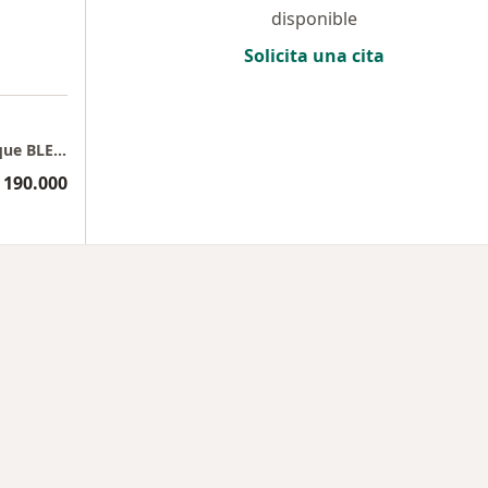
disponible
Solicita una cita
Consultorio Dra Clara Jimena Alcázar Manrique BLEFAROPLASTIA - CIRUGIA DE PARPADOS
 190.000