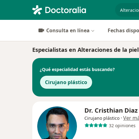
especiali
Consulta en línea
Fechas dispo
Especialistas en Alteraciones de la pi
¿Qué especialidad estás buscando?
Cirujano plástico
Dr. Cristhian Diaz
·
Ver m
Cirujano plástico
32 opiniones