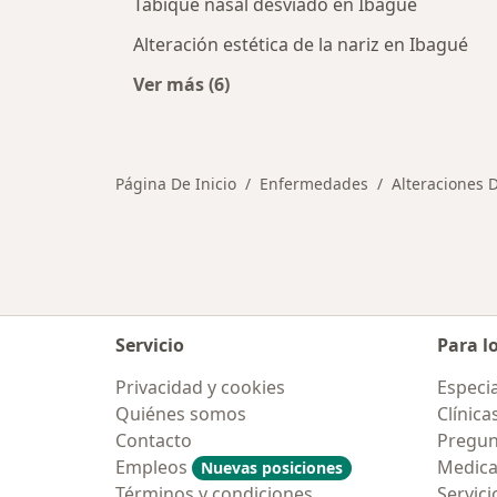
Tabique nasal desviado en Ibagué
Alteración estética de la nariz en Ibagué
Ver más (6)
Más en esta categoría: Otras enfe
Página De Inicio
Enfermedades
Alteraciones 
Servicio
Para l
Privacidad y cookies
Especia
Quiénes somos
Clínica
Contacto
Pregun
Empleos
Medic
Nuevas posiciones
Términos y condiciones
Servici