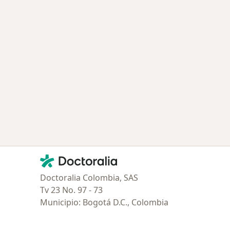
Contacto
Doctoralia - Página de inicio
Doctoralia Colombia, SAS
Tv 23 No. 97 - 73
Municipio: Bogotá D.C., Colombia