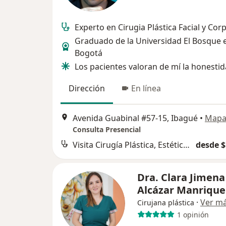
Experto en Cirugia Plástica Facial y Cor
Graduado de la Universidad El Bosque 
Bogotá
Los pacientes valoran de mí la honestid
Dirección
En línea
Avenida Guabinal #57-15, Ibagué
•
Map
Consulta Presencial
Visita Cirugía Plástica, Estética y Reconstructiva
desde $
Dra. Clara Jimena
Alcázar Manrique
·
Ver m
Cirujana plástica
1 opinión