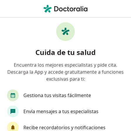
Men
Labio Y Paladar Hendido • Ibagué, Tolima
Filtros
• 1
Mapa
Especialistas en Labio y paladar hendido en
Cuida de tu salud
Ibagué
Encuentra los mejores especialistas y pide cita.
Descarga la App y accede gratuitamente a funciones
¿Qué especialidad estás buscando?
exclusivas para ti:
Cirujano plástico
Gestiona tus visitas fácilmente
Envía mensajes a tus especialistas
Recibe recordatorios y notificaciones