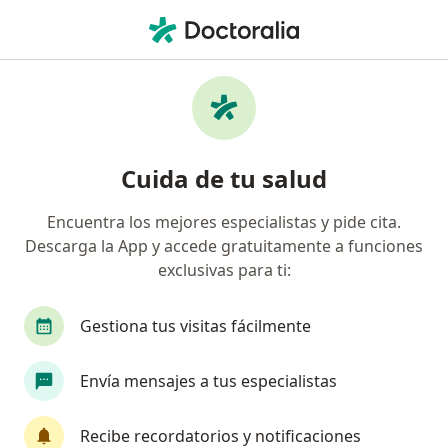
Men
Cáncer De Piel • Ibagué, Tolima
Filtros
• 1
Seguro
Mapa
Especialistas en Cáncer de piel en Ibagué
Cuida de tu salud
Encuentra los mejores especialistas y pide cita.
¿Qué especialidad estás buscando?
Descarga la App y accede gratuitamente a funciones
Cirujano plástico
exclusivas para ti:
Gestiona tus visitas fácilmente
Envía mensajes a tus especialistas
Recibe recordatorios y notificaciones