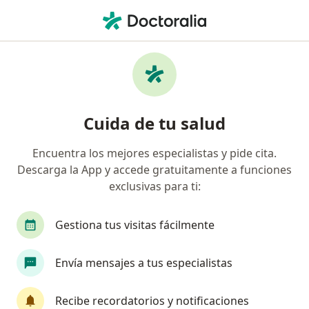
Men
Nevus • Ibagué, Tolima
Filtros
• 1
Seguro
Mapa
Especialistas en Nevus en Ibagué
Cuida de tu salud
Encuentra los mejores especialistas y pide cita.
¿Qué especialidad estás buscando?
Descarga la App y accede gratuitamente a funciones
Cirujano plástico
exclusivas para ti:
Gestiona tus visitas fácilmente
Envía mensajes a tus especialistas
Recibe recordatorios y notificaciones