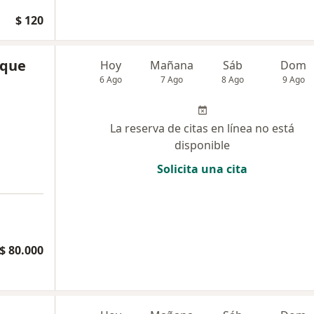
$ 120
ique
Hoy
Mañana
Sáb
Dom
6 Ago
7 Ago
8 Ago
9 Ago
La reserva de citas en línea no está
disponible
Solicita una cita
$ 80.000