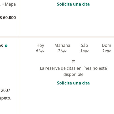
ON, Bogotá
•
Mapa
Solicita una cita
$ 60.000
os
Hoy
Mañana
Sáb
Dom
6 Ago
7 Ago
8 Ago
9 Ago
La reserva de citas en línea no está
disponible
Solicita una cita
o 2007
speto.