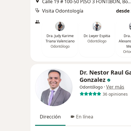
Calle 19 # 100-50 PISO 3 FONTIB
Visita Odontología
desde 
Dra. Judy Karime
Dr. Lwyer Espitia
Dra.
Triana Valenciano
Odontólogo
Alexand
Odontólogo
Me
Orto
Dr. Nestor Raul G
Gonzalez
·
Ver más
Odontólogo
36 opiniones
Dirección
En línea