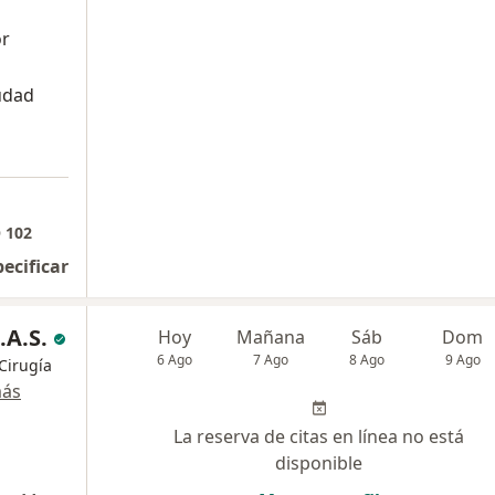
or
udad
 102
pecificar
.A.S.
Hoy
Mañana
Sáb
Dom
6 Ago
7 Ago
8 Ago
9 Ago
Cirugía
más
La reserva de citas en línea no está
disponible