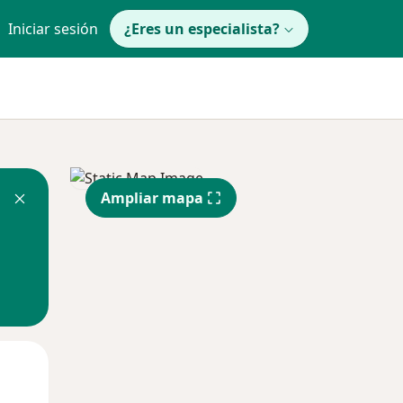
Iniciar sesión
¿Eres un especialista?
Ampliar mapa
Lun
Mar
Mié
10 Ago
11 Ago
12 Ago