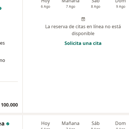
Hoy
Mañana
Sáb
Dom
6 Ago
7 Ago
8 Ago
9 Ago
La reserva de citas en línea no está
disponible
tes
Solicita una cita
smo
 100.000
ea
Hoy
Mañana
Sáb
Dom