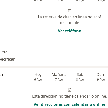
6 Ago
7 Ago
8 Ago
9 Ago
La reserva de citas en línea no está
disponible
Ver teléfono
litre
pecificar
la
Hoy
Mañana
Sáb
Dom
6 Ago
7 Ago
8 Ago
9 Ago
Esta dirección no tiene calendario online.
Ver direcciones con calendario online