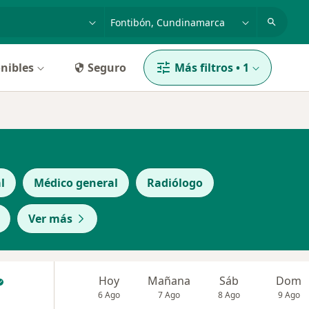
dad, enfermedad o nombre
p. ej. Bogotá
nibles
Seguro
Más filtros
•
1
l
Médico general
Radiólogo
Ver más
Hoy
Mañana
Sáb
Dom
6 Ago
7 Ago
8 Ago
9 Ago