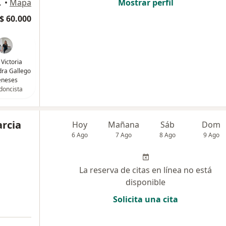
ON, Bogotá
•
Mapa
Mostrar perfil
$ 60.000
 Victoria
ra Gallego
neses
doncista
arcia
Hoy
Mañana
Sáb
Dom
6 Ago
7 Ago
8 Ago
9 Ago
La reserva de citas en línea no está
disponible
Solicita una cita