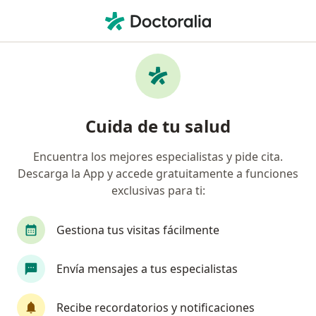
Men
Abceso Dental • Fontibón, Cundinamarca
Filtros
• 1
Seguro
Mapa
Especialistas en Abceso dental en Fontibón
Cuida de tu salud
Encuentra los mejores especialistas y pide cita.
¿Qué especialidad estás buscando?
Descarga la App y accede gratuitamente a funciones
Odontólogo
Cirujano maxilofacial
Médico
exclusivas para ti:
Gestiona tus visitas fácilmente
Envía mensajes a tus especialistas
Recibe recordatorios y notificaciones