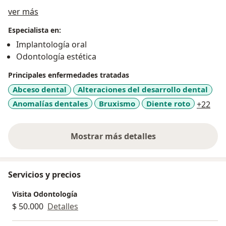
Acerca de mí
ver más
Especialista en:
Implantología oral
Odontología estética
Principales enfermedades tratadas
Abceso dental
Alteraciones del desarrollo dental
a11
Anomalías dentales
Bruxismo
Diente roto
+22
Mostrar más detalles
sobre la experiencia
Servicios y precios
Visita Odontología
$ 50.000
Detalles