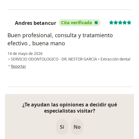
Andres betancur
Cita verificada
A
Buen profesional, consulta y tratamiento
efectivo , buena mano
14 de mayo de 2026
•
SERVICIO ODONTOLOGICO - DR. NESTOR GARCIA
•
Extracción dental
en opinión del usuario Andres betancur
•
Reportar
¿Te ayudan las opiniones a decidir qué
especialistas visitar?
Si
No