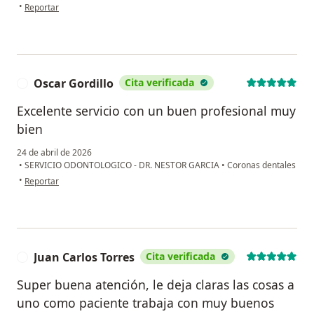
en opinión del usuario JDCL
•
Reportar
Oscar Gordillo
Cita verificada
O
Excelente servicio con un buen profesional muy
bien
24 de abril de 2026
•
SERVICIO ODONTOLOGICO - DR. NESTOR GARCIA
•
Coronas dentales
en opinión del usuario Oscar Gordillo
•
Reportar
Juan Carlos Torres
Cita verificada
J
Super buena atención, le deja claras las cosas a
uno como paciente trabaja con muy buenos