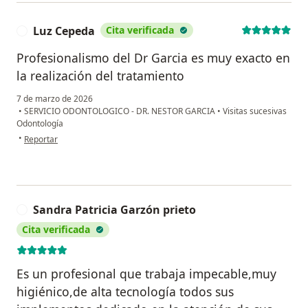
Luz Cepeda
Cita verificada
L
Profesionalismo del Dr Garcia es muy exacto en
la realización del tratamiento
7 de marzo de 2026
•
SERVICIO ODONTOLOGICO - DR. NESTOR GARCIA
•
Visitas sucesivas
Odontología
en opinión del usuario Luz Cepeda
•
Reportar
Sandra Patricia Garzón prieto
S
Cita verificada
Es un profesional que trabaja impecable,muy
higiénico,de alta tecnología todos sus