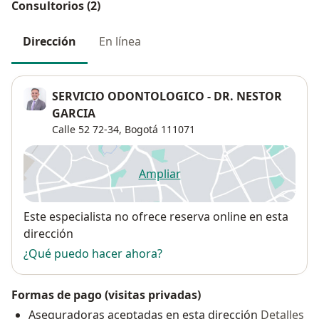
Consultorios (2)
Dirección
En línea
SERVICIO ODONTOLOGICO - DR. NESTOR
GARCIA
Calle 52 72-34,
Bogotá
111071
Ampliar
se abre en una nueva pestañ
Disponibilidad
Este especialista no ofrece reserva online en esta
dirección
¿Qué puedo hacer ahora?
Formas de pago (visitas privadas)
Aseguradoras aceptadas en esta dirección
Detalles