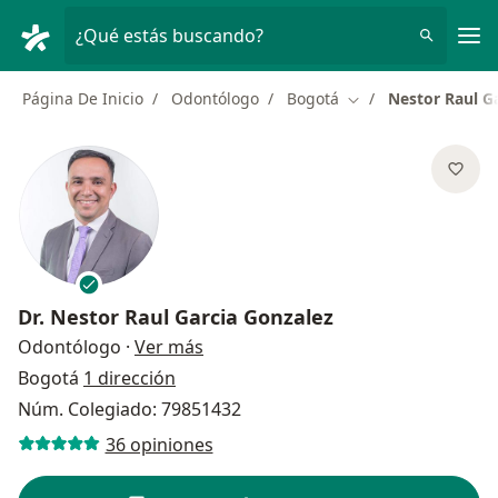
Men
¿Qué estás buscando?
Página De Inicio
Odontólogo
Bogotá
Nestor Raul G
Cambiar de ciudad
Dr.
Nestor Raul Garcia Gonzalez
sobre las especializaciones
Odontólogo
·
Ver más
Bogotá
1 dirección
Núm. Colegiado: 79851432
36 opiniones