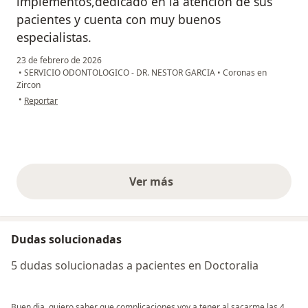
implementos,dedicado en la atención de sus
pacientes y cuenta con muy buenos
especialistas.
23 de febrero de 2026
•
SERVICIO ODONTOLOGICO - DR. NESTOR GARCIA
•
Coronas en
Zircon
en opinión del usuario Sandra Patricia Garzón prieto
•
Reportar
Ver más
opiniones anteriores
Dudas solucionadas
5 dudas solucionadas a pacientes en Doctoralia
Buen dia, quiero saber que complicaciones voy a tener al sacarme las 4