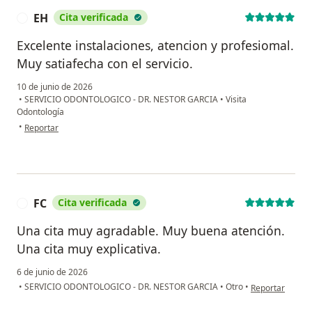
EH
Cita verificada
E
Excelente instalaciones, atencion y profesiomal.
Muy satiafecha con el servicio.
10 de junio de 2026
•
SERVICIO ODONTOLOGICO - DR. NESTOR GARCIA
•
Visita
Odontología
en opinión del usuario EH
•
Reportar
FC
Cita verificada
F
Una cita muy agradable. Muy buena atención.
Una cita muy explicativa.
6 de junio de 2026
en opinión del 
•
SERVICIO ODONTOLOGICO - DR. NESTOR GARCIA
•
Otro
•
Reportar