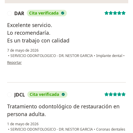
DAR
Cita verificada
D
Excelente servicio.
Lo recomendaría.
Es un trabajo con calidad
7 de mayo de 2026
•
SERVICIO ODONTOLOGICO - DR. NESTOR GARCIA
•
Implante dental
•
en opinión del usuario DAR
Reportar
JDCL
Cita verificada
J
Tratamiento odontológico de restauración en
persona adulta.
1 de mayo de 2026
•
SERVICIO ODONTOLOGICO - DR. NESTOR GARCIA
•
Coronas dentales