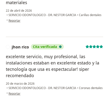
materiales
22 de abril de 2026
•
SERVICIO ODONTOLOGICO - DR. NESTOR GARCIA
•
Carillas dentales
en opinión del usuario Juan Carlos Torres
•
Reportar
jhon rico
Cita verificada
J
excelente servicio, muy profesional, las
instalaciones estaban en excelente estado y la
tecnología que usa es espectacular! siper
recomendado
20 de marzo de 2026
•
SERVICIO ODONTOLOGICO - DR. NESTOR GARCIA
•
Coronas dentales
en opinión del usuario jhon rico
•
Reportar